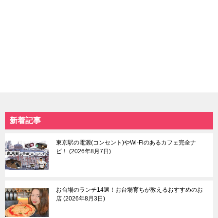
東京北部
東京南部
池袋
お台場＆国際展示場
上野＆鶯谷＆日暮里
六本木＆麻布十番＆広
赤羽＆十条
尾
大塚＆巣鴨＆駒込
恵比寿
北千住＆綾瀬
品川＆天王洲
谷中＆根津＆千駄木
東京タワー＆周辺エリ
板橋
ア
練馬＆豊島園
赤坂
新着記事
日暮里
自由が丘
本駒込
中目黒＆祐天寺＆学芸
中板橋＆大山
大学
東京駅の電源(コンセント)やWi-Fiのあるカフェ完全ナ
東大前
羽田空港＆周辺エリア
ビ！
2026年8月7日
荒川遊園地前
目黒＆五反田
武蔵小山＆戸越
蒲田
お台場のランチ14選！お台場育ちが教えるおすすめのお
等々力渓谷
店
2026年8月3日