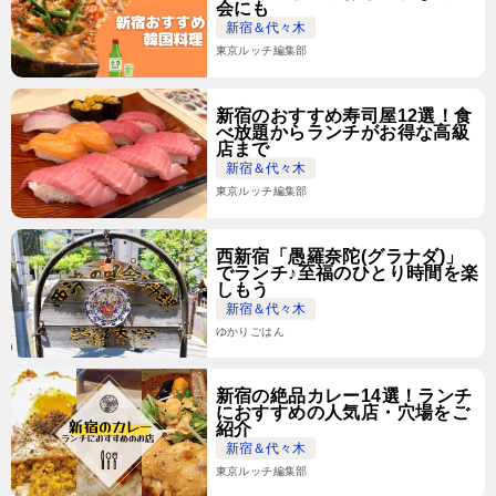
会にも
新宿＆代々木
東京ルッチ編集部
新宿のおすすめ寿司屋12選！食
べ放題からランチがお得な高級
店まで
新宿＆代々木
東京ルッチ編集部
西新宿「愚羅奈陀(グラナダ)」
でランチ♪至福のひとり時間を楽
しもう
新宿＆代々木
ゆかりごはん
新宿の絶品カレー14選！ランチ
におすすめの人気店・穴場をご
紹介
新宿＆代々木
東京ルッチ編集部