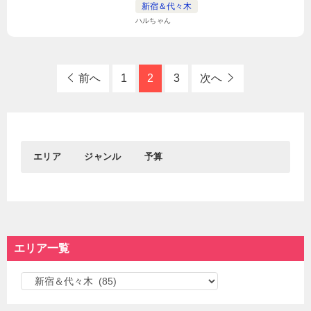
新宿＆代々木
ハルちゃん
前へ
1
2
3
次へ
エリア
ジャンル
予算
0円
1円～1,000円
おすすめエリア
グルメ
おでかけ
1,001円～3,000円
3,001円～5,000円
新宿&代々木
居酒屋
東京駅＆丸の内＆大手
観光
渋谷
┗バー
町
┗名所
5,001円～
エリア一覧
吉祥寺
ディナー
秋葉原＆御茶ノ水
┗神社仏閣
池袋
ランチ
浅草＆東京スカイツリ
学ぶ
エ
カフェ
ー＆周辺エリア
┗博物館
スイーツ
遊ぶ
リ
東京都心部
東京西部