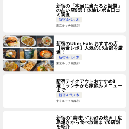
新宿の「本当に当たると話題」
の占い店9選！体験レポ＆口コ
ミ調査
新宿＆代々木
東京ルッチ編集部
新宿のUber Eats おすすめ店
【実食レポ】人気の15店舗を厳
選！
新宿＆代々木
東京ルッチ編集部
新宿テイクアウトおすすめ8
選！ランチから家飲みメニュー
まで
新宿＆代々木
東京ルッチ編集部
新宿の”美味い”お好み焼き｜広
島焼きから食べ放題まで8店舗
を紹介