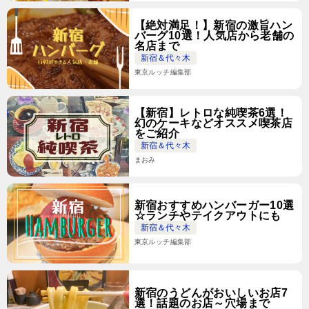
【絶対満足！】新宿の激旨ハン
バーグ10選！人気店から老舗の
名店まで
新宿＆代々木
東京ルッチ編集部
【新宿】レトロな純喫茶6選！
幻のケーキなどオススメ喫茶店
をご紹介
新宿＆代々木
まおみ
新宿おすすめハンバーガー10選
☆ランチやテイクアウトにも
新宿＆代々木
東京ルッチ編集部
新宿のうどんがおいしいお店7
選！話題のお店～穴場まで