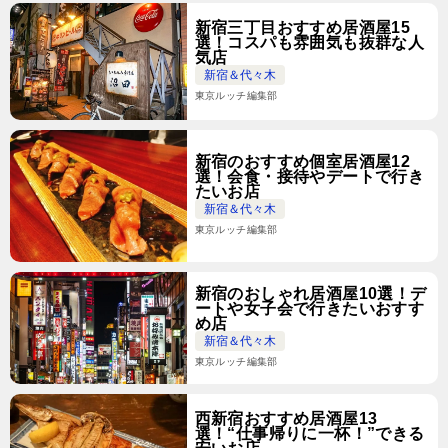
新宿三丁目おすすめ居酒屋15
選！コスパも雰囲気も抜群な人
気店
新宿＆代々木
東京ルッチ編集部
新宿のおすすめ個室居酒屋12
選！会食・接待やデートで行き
たいお店
新宿＆代々木
東京ルッチ編集部
新宿のおしゃれ居酒屋10選！デ
ートや女子会で行きたいおすす
め店
新宿＆代々木
東京ルッチ編集部
西新宿おすすめ居酒屋13
選！“仕事帰りに一杯！”できる