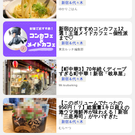
新宿＆代々木
ゆかりごはん
新宿のおすすめコンカフェ12
選！王道メイドカフェ～個性派
まで♡
新宿＆代々木
東京ルッチ編集部
【町中華3】70年続くディープ
すぎる町中華！新宿「岐阜屋」
新宿＆代々木
Mr.tsubaking
【このボリュームでたったの
950円！？】総重量1キロ超えの
激ウマ海鮮丼が味わえる！新宿
「三是寿司」がヤバすぎた
新宿＆代々木
むらーつ