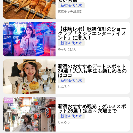
安いお店
新宿＆代々木
東京ルッチ編集部
【体験レポ】歌舞伎町のショー
クラブ「クジラエンターテイメ
ント」に潜入！
新宿＆代々木
ゆかりごはん
新宿のおすすめデートスポット
24選！大人も学生も楽しめるの
はココ
新宿＆代々木
じんろう
新宿おすすめ観光・グルメスポ
ット26選！定番～穴場まで
新宿＆代々木
じんろう