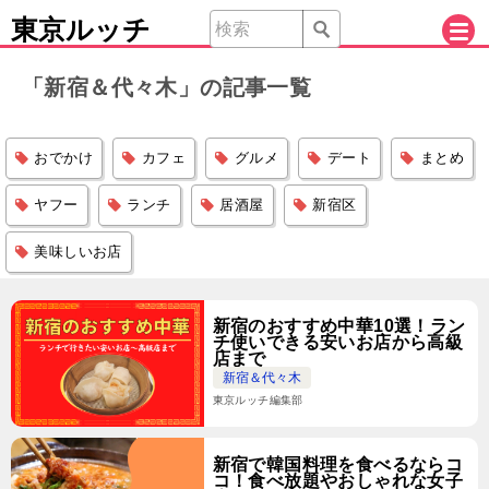
東京ルッチ
「新宿＆代々木」の記事一覧
おでかけ
カフェ
グルメ
デート
まとめ
ヤフー
ランチ
居酒屋
新宿区
美味しいお店
新宿のおすすめ中華10選！ラン
チ使いできる安いお店から高級
店まで
新宿＆代々木
東京ルッチ編集部
新宿で韓国料理を食べるならコ
コ！食べ放題やおしゃれな女子