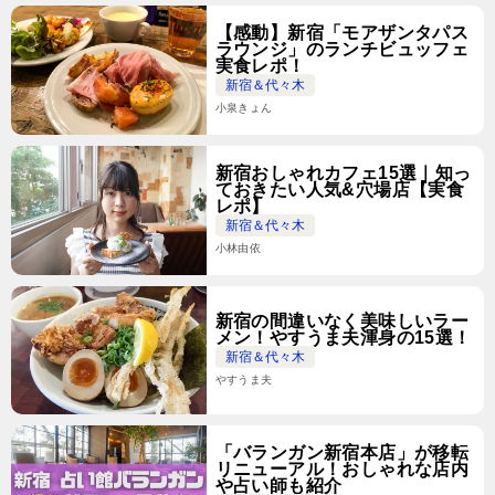
【感動】新宿「モアザンタパス
ラウンジ」のランチビュッフェ
実食レポ！
新宿＆代々木
小泉きょん
新宿おしゃれカフェ15選｜知っ
ておきたい人気&穴場店【実食
レポ】
新宿＆代々木
小林由依
新宿の間違いなく美味しいラー
メン！やすうま夫渾身の15選！
新宿＆代々木
やすうま夫
「バランガン新宿本店」が移転
リニューアル！おしゃれな店内
や占い師も紹介