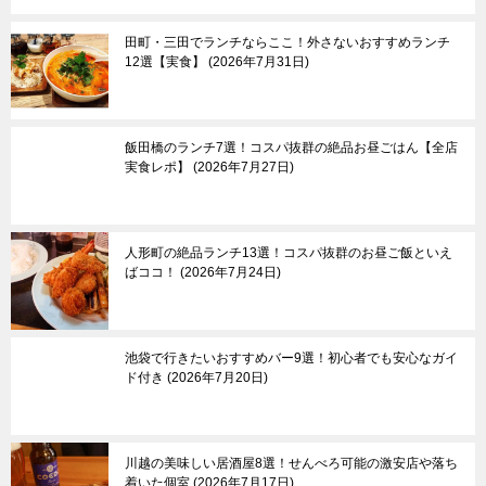
東京東部
多摩
田町・三田でランチならここ！外さないおすすめランチ
浅草＆東京スカイツリ
吉祥寺
12選【実食】
2026年7月31日
ー＆周辺エリア
三鷹＆武蔵境
月島＆豊洲
八王子市
亀有＆柴又
国分寺市
両国
立川市
飯田橋のランチ7選！コスパ抜群の絶品お昼ごはん【全店
葛西
町田市
実食レポ】
2026年7月27日
東大島
多摩市
小村井
稲城市
京成立石
青梅市
羽村市
人形町の絶品ランチ13選！コスパ抜群のお昼ご飯といえ
ばココ！
2026年7月24日
あきる野市
奥多摩町
池袋で行きたいおすすめバー9選！初心者でも安心なガイ
伊豆諸島＆小笠原諸
東京郊外エリア
ド付き
2026年7月20日
島
新島
神奈川県
三宅島
┗横浜市
川越の美味しい居酒屋8選！せんべろ可能の激安店や落ち
八丈島
埼玉県
着いた個室
2026年7月17日