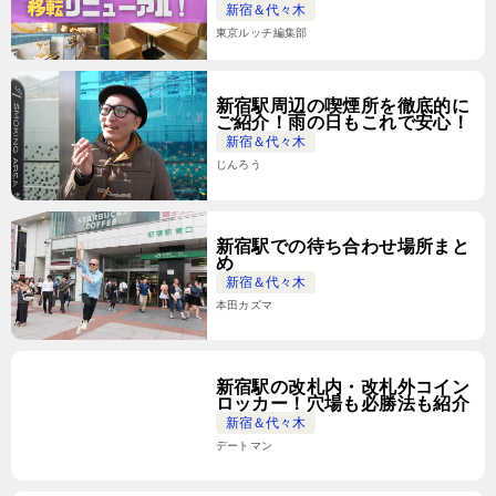
新宿＆代々木
東京ルッチ編集部
新宿駅周辺の喫煙所を徹底的に
ご紹介！雨の日もこれで安心！
新宿＆代々木
じんろう
新宿駅での待ち合わせ場所まと
め
新宿＆代々木
本田カズマ
新宿駅の改札内・改札外コイン
ロッカー！穴場も必勝法も紹介
新宿＆代々木
デートマン