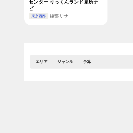
センター りっくんランド見所ナ
ビ
綾部リサ
東京西部
エリア
ジャンル
予算
0円
おすすめエリア
グルメ
1,001円～3,000円
新宿&代々木
居酒屋
渋谷
┗バー
5,001円～
吉祥寺
ディナー
池袋
ランチ
カフェ
スイーツ
東京都心部
ラーメン＆つけ麺