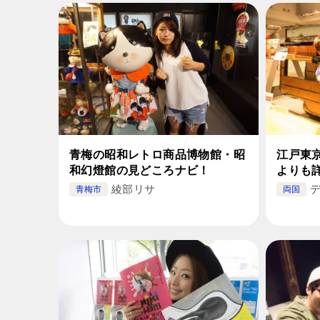
青梅の昭和レトロ商品博物館・昭
江戸東
和幻燈館の見どころナビ！
よりも
綾部リサ
青梅市
両国