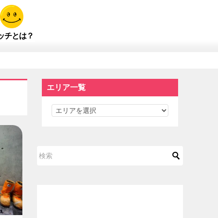
ッチとは？
エリア一覧
エ
リ
ア
一
覧