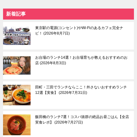
板橋
ア
練馬＆豊島園
赤坂
新着記事
日暮里
自由が丘
本駒込
中目黒＆祐天寺＆学芸
中板橋＆大山
大学
東京駅の電源(コンセント)やWi-Fiのあるカフェ完全ナ
東大前
羽田空港＆周辺エリア
ビ！
2026年8月7日
荒川遊園地前
目黒＆五反田
武蔵小山＆戸越
蒲田
お台場のランチ14選！お台場育ちが教えるおすすめのお
等々力渓谷
店
2026年8月3日
東京東部
多摩
田町・三田でランチならここ！外さないおすすめランチ
浅草＆東京スカイツリ
吉祥寺
12選【実食】
2026年7月31日
ー＆周辺エリア
三鷹＆武蔵境
月島＆豊洲
八王子市
亀有＆柴又
国分寺市
両国
立川市
飯田橋のランチ7選！コスパ抜群の絶品お昼ごはん【全店
葛西
町田市
実食レポ】
2026年7月27日
東大島
多摩市
小村井
稲城市