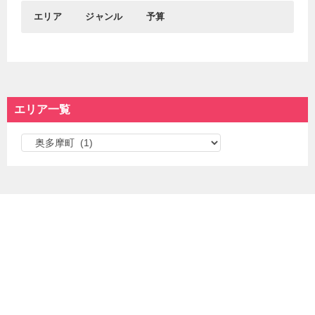
エリア
ジャンル
予算
0円
1円～1,000円
おすすめエリア
グルメ
おでかけ
1,001円～3,000円
3,001円～5,000円
新宿&代々木
居酒屋
東京駅＆丸の内＆大手
観光
渋谷
┗バー
町
┗名所
5,001円～
エリア一覧
吉祥寺
ディナー
秋葉原＆御茶ノ水
┗神社仏閣
池袋
ランチ
浅草＆東京スカイツリ
学ぶ
エ
カフェ
ー＆周辺エリア
┗博物館
スイーツ
遊ぶ
リ
東京都心部
東京西部
ラーメン＆つけ麺
デート
ア
パン
遊園地＆テーマパーク
一
東京駅＆丸の内＆大手
新宿&代々木
焼肉
イベント
町
渋谷
覧
海鮮＆寿司
散歩
銀座＆有楽町
原宿＆表参道＆外苑前
中華料理
お買い物
秋葉原＆御茶ノ水
下北沢
女子会
┗ファッション
新橋＆汐留＆虎ノ門
高円寺＆阿佐ヶ谷＆荻
デリバリー＆テイクア
┗お土産
飯田橋＆神楽坂
窪
ウト
美容＆健康
日本橋＆人形町
三軒茶屋＆池尻大橋
┗アートメイク
神田＆神保町
中野＆中野坂上
お役立ち
水道橋＆後楽園
新大久保＆高田馬場