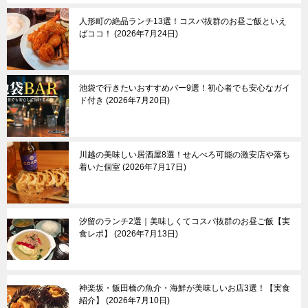
京成立石
青梅市
羽村市
人形町の絶品ランチ13選！コスパ抜群のお昼ご飯といえ
ばココ！
2026年7月24日
あきる野市
奥多摩町
池袋で行きたいおすすめバー9選！初心者でも安心なガイ
伊豆諸島＆小笠原諸
東京郊外エリア
ド付き
2026年7月20日
島
新島
神奈川県
三宅島
┗横浜市
川越の美味しい居酒屋8選！せんべろ可能の激安店や落ち
八丈島
埼玉県
着いた個室
2026年7月17日
父島
千葉県
母島
群馬県
栃木県
その他
汐留のランチ2選｜美味しくてコスパ抜群のお昼ご飯【実
食レポ】
2026年7月13日
神楽坂・飯田橋の魚介・海鮮が美味しいお店3選！【実食
紹介】
2026年7月10日