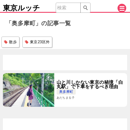
東京ルッチ
「奥多摩町」の記事一覧
散歩
東京23区外
山と川しかない東京の秘境「白
丸駅」で下車をするべき理由
奥多摩町
あだちまる子