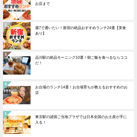
お店まで
週7で通いたい！新宿の絶品おすすめランチ24選【実食
あり】
品川駅の絶品モーニング10選！朝ご飯を食べるならココ
だ！
お台場のランチ14選！お台場育ちが教えるおすすめのお
店
東京駅の諸国ご当地プラザでは日本全国のお土産が手に
入る！