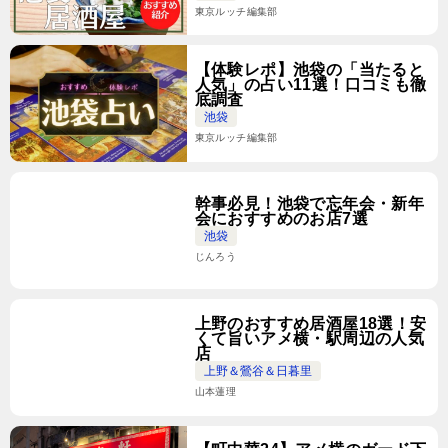
東京ルッチ編集部
【体験レポ】池袋の「当たると
人気」の占い11選！口コミも徹
底調査
池袋
東京ルッチ編集部
幹事必見！池袋で忘年会・新年
会におすすめのお店7選
池袋
じんろう
上野のおすすめ居酒屋18選！安
くて旨いアメ横・駅周辺の人気
店
上野＆鶯谷＆日暮里
山本蓮理