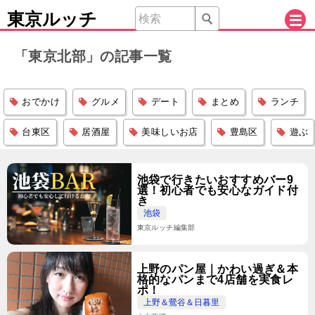
東京ルッチ
「東京北部」の記事一覧
おでかけ
グルメ
デート
まとめ
ランチ
台東区
居酒屋
美味しいお店
豊島区
遊ぶ
池袋で行きたいおすすめバー9
選！初心者でも安心なガイド付
き
池袋
東京ルッチ編集部
上野のパン屋｜かわい過ぎ＆本
格的なパンまで4店舗を実食レ
ポ！
上野＆鶯谷＆日暮里