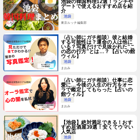
池袋の韓国料理12選！ランチや
デートで使えるおすすめ店を紹
介
池袋
東京ルッチ編集部
〈占い師にガチ相談〉彼と結婚
する可能性は？運命の人は他に
いる？写真だけで見抜かれた”こ
の恋の行方”とは…？【占いの館
ウィル】
池袋
まおみ
〈占い師にガチ相談〉仕事に恋
愛に…今後の人生の行方をオー
ラで鑑定してもらった【占いの
館ウィル】
池袋
まおみ
【池袋】絶対満足できる！おす
すめ居酒屋39選！安くてウマい
人気店
池袋