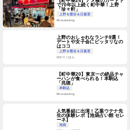
【町中華24】アメ横のガード下
で70年以上続く町中華！上野
「珍々軒」
上野＆鶯谷＆日暮里
Mr.tsubaking
上野のおしゃれなランチ9選！
デートや女子会にピッタリなの
はココ
上野＆鶯谷＆日暮里
ゆかりごはん
【町中華20】東京一の絶品チャ
ーハンが食べられる！本駒込
「兆徳」
本駒込
Mr.tsubaking
人気番組に出演！乙葉ウテナ先
生の体験レポ【池袋占い館 セレ
ーネ】
池袋