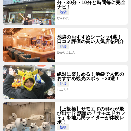
分・30分・10分と時間毎に完全
ナビ！
池袋
けんわた
池袋のおすすめシーシャ4選！
口コミ評価の高い人気店を紹介
池袋
ゆかりごはん
絶対に楽しめる！池袋で人気の
おすすめ観光スポット20選！
池袋
じんろう
【上板橋】サモエドの群れが飛
び出す!? 話題の「サモエドカフ
ェ」を地元民ライターが体験レ
ポ！
板橋