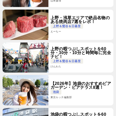
山本蓮理
上野・浅草エリアで絶品名物の
ある焼肉店7選をレポ！
上野＆鶯谷＆日暮里
えーちー
上野の暇つぶしスポットを60
分・30分・10分と時間毎に完全
ナビ！
上野＆鶯谷＆日暮里
けんわた
【2026年】池袋のおすすめビア
ガーデン・ビアテラス8選！
池袋
東京ルッチ編集部
池袋の暇つぶしスポットを60