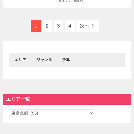
東京ルッチ編集部
1
2
3
4
次へ
エリア
ジャンル
予算
0円
1円～1,000円
おすすめエリア
グルメ
おでかけ
1,001円～3,000円
3,001円～5,000円
新宿&代々木
居酒屋
東京駅＆丸の内＆大手
観光
渋谷
┗バー
町
┗名所
5,001円～
エリア一覧
吉祥寺
ディナー
秋葉原＆御茶ノ水
┗神社仏閣
池袋
ランチ
浅草＆東京スカイツリ
学ぶ
エ
カフェ
ー＆周辺エリア
┗博物館
スイーツ
遊ぶ
リ
東京都心部
東京西部
ラーメン＆つけ麺
デート
ア
パン
遊園地＆テーマパーク