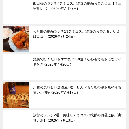
飯田橋のランチ7選！コスパ抜群の絶品お昼ごはん【全店
浅草＆東京スカイツリ
吉祥寺
実食レポ】
2026年7月27日
ー＆周辺エリア
三鷹＆武蔵境
月島＆豊洲
八王子市
亀有＆柴又
国分寺市
両国
立川市
人形町の絶品ランチ13選！コスパ抜群のお昼ご飯といえ
葛西
町田市
ばココ！
2026年7月24日
東大島
多摩市
小村井
稲城市
京成立石
青梅市
羽村市
池袋で行きたいおすすめバー9選！初心者でも安心なガイ
ド付き
2026年7月20日
あきる野市
奥多摩町
川越の美味しい居酒屋8選！せんべろ可能の激安店や落ち
伊豆諸島＆小笠原諸
東京郊外エリア
着いた個室
2026年7月17日
島
新島
神奈川県
三宅島
┗横浜市
汐留のランチ2選｜美味しくてコスパ抜群のお昼ご飯【実
八丈島
埼玉県
食レポ】
2026年7月13日
父島
千葉県