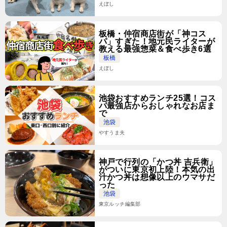
えぼし
板橋・仲宿商店街が「神コス
パ」すぎた！地元民ライターが
教える最強惣菜＆食べ歩き6選
板橋
えぼし
池袋おすすめランチ25選！コス
パ最強店からおしゃれなお店ま
で
池袋
やすうま夫
神戸で行列の「かつ丼 吉兵衛」
がついに東京初上陸！本気の出
汁かつ丼は想像以上のウマサだ
った
池袋
東京ルッチ編集部