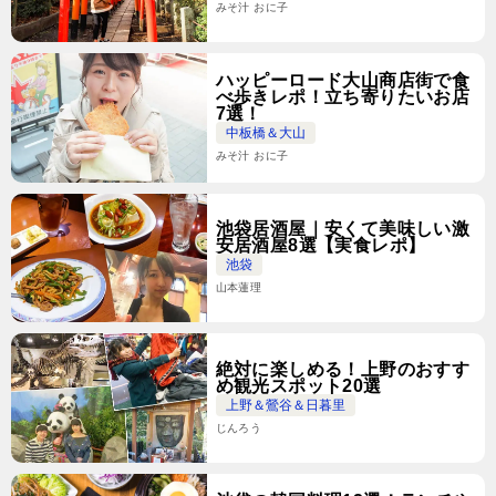
みそ汁 おに子
ハッピーロード大山商店街で食
べ歩きレポ！立ち寄りたいお店
7選！
中板橋＆大山
みそ汁 おに子
池袋居酒屋｜安くて美味しい激
安居酒屋8選【実食レポ】
池袋
山本蓮理
絶対に楽しめる！上野のおすす
め観光スポット20選
上野＆鶯谷＆日暮里
じんろう