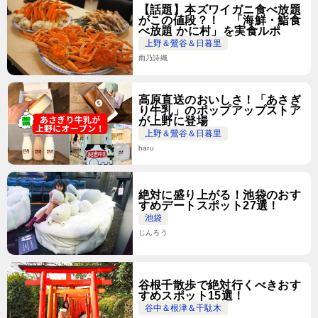
【話題】本ズワイガニ食べ放題
がこの値段？！ 「海鮮・鮨食
べ放題 かに村」を実食ルポ
上野＆鶯谷＆日暮里
雨乃詩織
高原直送のおいしさ！「あさぎ
り牛乳」のポップアップストア
が上野に登場
上野＆鶯谷＆日暮里
haru
絶対に盛り上がる！池袋のおす
すめデートスポット27選！
池袋
じんろう
谷根千散歩で絶対行くべきおす
すめスポット15選！
谷中＆根津＆千駄木