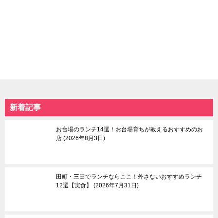
東京北部
東京南部
池袋
お台場＆国際展示場
上野＆鶯谷＆日暮里
六本木＆麻布十番＆広
赤羽＆十条
尾
大塚＆巣鴨＆駒込
恵比寿
北千住＆綾瀬
品川＆天王洲
谷中＆根津＆千駄木
東京タワー＆周辺エリ
板橋
ア
練馬＆豊島園
赤坂
新着記事
日暮里
自由が丘
本駒込
中目黒＆祐天寺＆学芸
中板橋＆大山
大学
お台場のランチ14選！お台場育ちが教えるおすすめのお
東大前
羽田空港＆周辺エリア
店
2026年8月3日
荒川遊園地前
目黒＆五反田
武蔵小山＆戸越
蒲田
田町・三田でランチならここ！外さないおすすめランチ
等々力渓谷
12選【実食】
2026年7月31日
東京東部
多摩