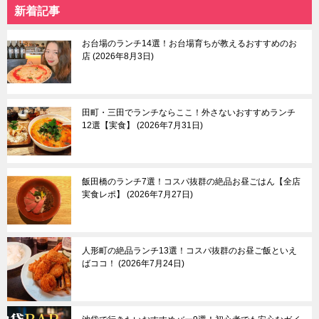
新着記事
日暮里
自由が丘
本駒込
中目黒＆祐天寺＆学芸
中板橋＆大山
大学
お台場のランチ14選！お台場育ちが教えるおすすめのお
東大前
羽田空港＆周辺エリア
店
2026年8月3日
荒川遊園地前
目黒＆五反田
武蔵小山＆戸越
蒲田
田町・三田でランチならここ！外さないおすすめランチ
等々力渓谷
12選【実食】
2026年7月31日
東京東部
多摩
飯田橋のランチ7選！コスパ抜群の絶品お昼ごはん【全店
浅草＆東京スカイツリ
吉祥寺
実食レポ】
2026年7月27日
ー＆周辺エリア
三鷹＆武蔵境
月島＆豊洲
八王子市
亀有＆柴又
国分寺市
両国
立川市
人形町の絶品ランチ13選！コスパ抜群のお昼ご飯といえ
葛西
町田市
ばココ！
2026年7月24日
東大島
多摩市
小村井
稲城市
京成立石
青梅市