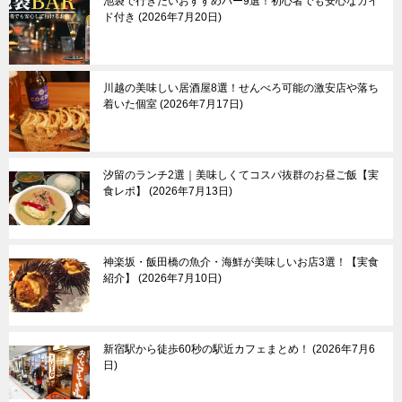
羽村市
池袋で行きたいおすすめバー9選！初心者でも安心なガイ
ド付き
2026年7月20日
あきる野市
奥多摩町
川越の美味しい居酒屋8選！せんべろ可能の激安店や落ち
伊豆諸島＆小笠原諸
東京郊外エリア
着いた個室
2026年7月17日
島
新島
神奈川県
三宅島
┗横浜市
汐留のランチ2選｜美味しくてコスパ抜群のお昼ご飯【実
八丈島
埼玉県
食レポ】
2026年7月13日
父島
千葉県
母島
群馬県
栃木県
その他
神楽坂・飯田橋の魚介・海鮮が美味しいお店3選！【実食
紹介】
2026年7月10日
新宿駅から徒歩60秒の駅近カフェまとめ！
2026年7月6
日