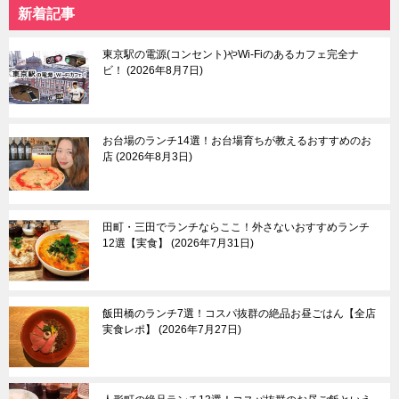
新着記事
日暮里
自由が丘
本駒込
中目黒＆祐天寺＆学芸
中板橋＆大山
大学
東京駅の電源(コンセント)やWi-Fiのあるカフェ完全ナ
東大前
羽田空港＆周辺エリア
ビ！
2026年8月7日
荒川遊園地前
目黒＆五反田
武蔵小山＆戸越
蒲田
お台場のランチ14選！お台場育ちが教えるおすすめのお
等々力渓谷
店
2026年8月3日
東京東部
多摩
田町・三田でランチならここ！外さないおすすめランチ
浅草＆東京スカイツリ
吉祥寺
12選【実食】
2026年7月31日
ー＆周辺エリア
三鷹＆武蔵境
月島＆豊洲
八王子市
亀有＆柴又
国分寺市
両国
立川市
飯田橋のランチ7選！コスパ抜群の絶品お昼ごはん【全店
葛西
町田市
実食レポ】
2026年7月27日
東大島
多摩市
小村井
稲城市
京成立石
青梅市