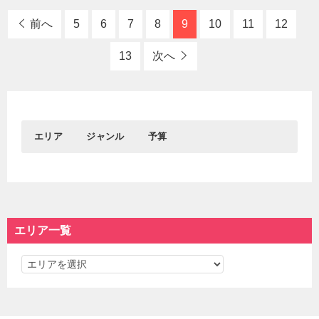
前へ
5
6
7
8
9
10
11
12
13
次へ
エリア
ジャンル
予算
0円
1円～1,000円
おすすめエリア
グルメ
おでかけ
1,001円～3,000円
3,001円～5,000円
新宿&代々木
居酒屋
東京駅＆丸の内＆大手
観光
渋谷
┗バー
町
┗名所
5,001円～
エリア一覧
吉祥寺
ディナー
秋葉原＆御茶ノ水
┗神社仏閣
池袋
ランチ
浅草＆東京スカイツリ
学ぶ
エ
カフェ
ー＆周辺エリア
┗博物館
スイーツ
遊ぶ
リ
東京都心部
東京西部
ラーメン＆つけ麺
デート
ア
パン
遊園地＆テーマパーク
一
東京駅＆丸の内＆大手
新宿&代々木