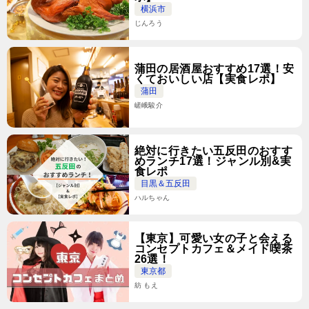
横浜市
じんろう
蒲田の居酒屋おすすめ17選！安
くておいしい店【実食レポ】
蒲田
嵯峨駿介
絶対に行きたい五反田のおすす
めランチ17選！ジャンル別&実
食レポ
目黒＆五反田
ハルちゃん
【東京】可愛い女の子と会える
コンセプトカフェ＆メイド喫茶
26選！
東京都
紡 もえ