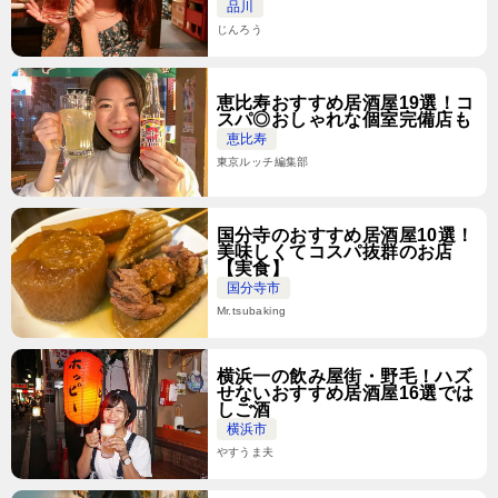
品川
じんろう
恵比寿おすすめ居酒屋19選！コ
スパ◎おしゃれな個室完備店も
恵比寿
東京ルッチ編集部
国分寺のおすすめ居酒屋10選！
美味しくてコスパ抜群のお店
【実食】
国分寺市
Mr.tsubaking
横浜一の飲み屋街・野毛！ハズ
せないおすすめ居酒屋16選では
しご酒
横浜市
やすうま夫