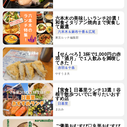
六本木の美味しいランチ20選！
和食イタリアン焼肉まで実食し
て厳選
六本木＆麻布十番＆広尾
東京ルッチ編集部
【せんべろ】3杯で1,000円の赤
羽「酒月」で１人飲みを満喫し
てきた！
赤羽＆十条
やすうま夫
【実食】日暮里ランチ13選！谷
根千散歩ついでに寄りたいおす
すめ店
日暮里
まおみ
ご褒美おむすび♡丸形おむすび