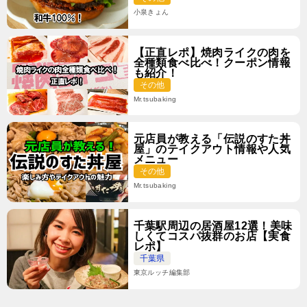
小泉きょん
【正直レポ】焼肉ライクの肉を
全種類食べ比べ！クーポン情報
も紹介！
その他
Mr.tsubaking
元店員が教える「伝説のすた丼
屋」のテイクアウト情報や人気
メニュー
その他
Mr.tsubaking
千葉駅周辺の居酒屋12選！美味
しくてコスパ抜群のお店【実食
レポ】
千葉県
東京ルッチ編集部