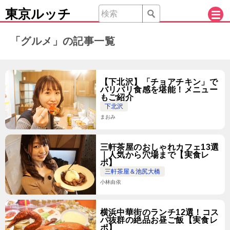
東京ルッチ
「グルメ」の記事一覧
【下北沢】「チョアチキン」で
バリバリ食感を堪能！メニュー
もご紹介
下北沢
まおみ
三軒茶屋のおしゃれカフェ13選
｜人気から穴場まで【実食レ
ポ】
三軒茶屋＆池尻大橋
小林由依
横浜中華街のランチ12選！コス
パ抜群の絶品お昼ご飯【実食レ
ポ】