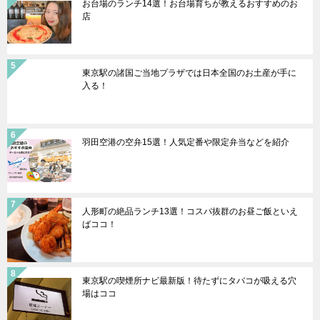
お台場のランチ14選！お台場育ちが教えるおすすめのお
店
東京駅の諸国ご当地プラザでは日本全国のお土産が手に
入る！
羽田空港の空弁15選！人気定番や限定弁当などを紹介
人形町の絶品ランチ13選！コスパ抜群のお昼ご飯といえ
ばココ！
東京駅の喫煙所ナビ最新版！待たずにタバコが吸える穴
場はココ