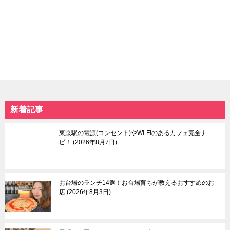
東京北部
東京南部
池袋
お台場＆国際展示場
上野＆鶯谷＆日暮里
六本木＆麻布十番＆広
赤羽＆十条
尾
大塚＆巣鴨＆駒込
恵比寿
北千住＆綾瀬
品川＆天王洲
谷中＆根津＆千駄木
東京タワー＆周辺エリ
板橋
ア
練馬＆豊島園
赤坂
新着記事
日暮里
自由が丘
本駒込
中目黒＆祐天寺＆学芸
中板橋＆大山
大学
東京駅の電源(コンセント)やWi-Fiのあるカフェ完全ナ
東大前
羽田空港＆周辺エリア
ビ！
2026年8月7日
荒川遊園地前
目黒＆五反田
武蔵小山＆戸越
蒲田
お台場のランチ14選！お台場育ちが教えるおすすめのお
等々力渓谷
店
2026年8月3日
東京東部
多摩