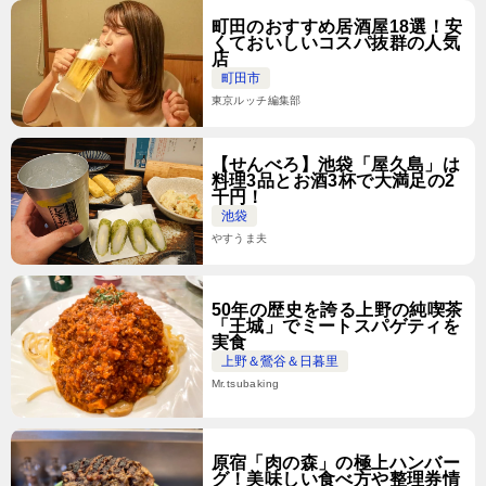
町田のおすすめ居酒屋18選！安
くておいしいコスパ抜群の人気
店
町田市
東京ルッチ編集部
【せんべろ】池袋「屋久島」は
料理3品とお酒3杯で大満足の2
千円！
池袋
やすうま夫
50年の歴史を誇る上野の純喫茶
「王城」でミートスパゲティを
実食
上野＆鶯谷＆日暮里
Mr.tsubaking
原宿「肉の森」の極上ハンバー
グ！美味しい食べ方や整理券情