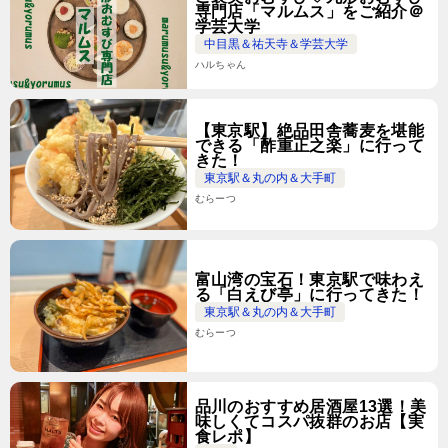
専門店「マルムス」をご紹介＠
学芸大学
中目黒＆祐天寺＆学芸大学
ハルちゃん
【東京駅】絶品田舎蕎麦を堪能
できる「酢重正之楽」に行って
きた！
東京駅＆丸の内＆大手町
むらーつ
富山湾の宝石！東京駅で味わえ
る「白えび亭」に行ってきた！
東京駅＆丸の内＆大手町
むらーつ
品川のおすすめ居酒屋13選！美
味しくてコスパ抜群のお店【実
食レポ】