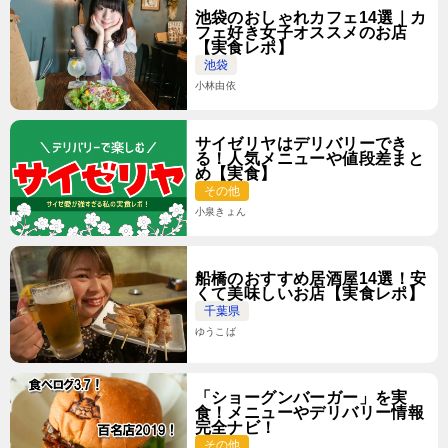
池袋のおしゃれカフェ14選｜カ
フェ好き女子オススメのお店
【実食レポ】
池袋
小林由依
サイゼリヤはデリバリーでき
る！人気メニューや値段差まと
め【実食】
その他
小泉きょん
船橋のおすすめ居酒屋14選！安
くて美味しいお店【実食レポ】
千葉県
ゆうこば
「ショーグンバーガー」を実
食！メニューやデリバリー情報
完全ナビ！
その他