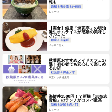
報も
原宿＆表参道＆外苑前
むらーつ
【実食】銀座「煉瓦亭」の明治
誕生オムライスが感動の美味し
さだった
銀座＆有楽町
ゆかりごはん
秋葉原おすすめメイドカフェ17
選！初心者でも安心して楽しめ
るお店
秋葉原＆御茶ノ水
東京ルッチ編集部
海鮮丼1500円！？新橋「志布志
貴船」のランチがコスパ最高
新橋＆汐留＆虎ノ門
むらーつ