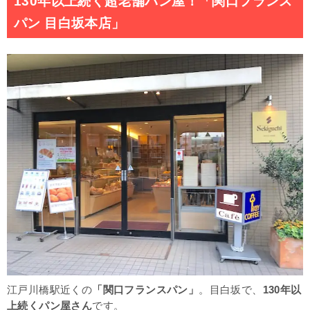
130年以上続く超老舗パン屋！「関口フランス
パン 目白坂本店」
江戸川橋駅近くの
「関口フランスパン」
。目白坂で、
130年以
上続くパン屋さん
です。