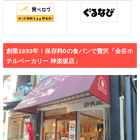
創業1893年！保存料0の食パンで贅沢「金谷ホ
テルベーカリー 神楽坂店」