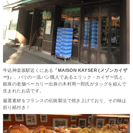
牛込神楽坂駅近くにある
「
MAISON KAYSER (
メゾンカイザ
ー)」
。パリの一流パン職人であるエリック・カイザー氏と、
銀座の老舗ベーカリー出身の
木村周一郎氏がタッグを組んで
生まれたお店です。
厳選素材をフランスの伝統製法で焼き上げており、その味は
折り紙付き！