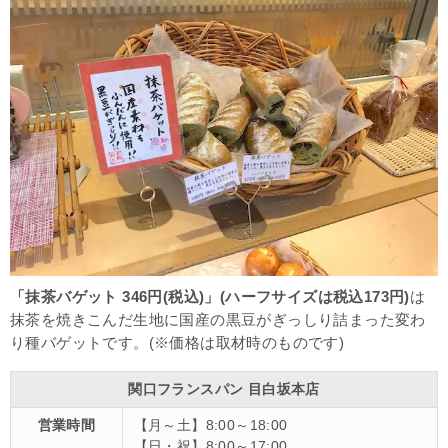
「抹茶バゲット 346円(税込)」(ハーフサイズは税込173円)
は
抹茶を焼きこんだ生地に国産の黒豆がぎっしり詰まった変わ
り種バゲットです。(※価格は取材時のものです)
関口フランスパン 目白坂本店
営業時間
【月～土】8:00～18:00
【日・祝】8:00～17:00