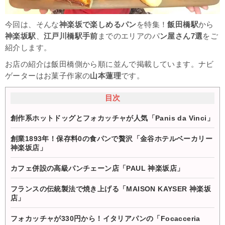
今回は、そんな
神楽坂で楽しめるパン
を特集！
飯田橋駅
から
神楽坂駅
、
江戸川橋駅手前
までのエリアのパ
ン屋さん7選
をご
紹介します。
お店の紹介は飯田橋側から順に並んで掲載しています。ナビ
ゲーターはお菓子作家の
山本蓮理
です。
目次
創作系ホットドッグとフォカッチャが人気「Panis da Vinci」
創業1893年！保存料0の食パンで贅沢「金谷ホテルベーカリー
神楽坂店」
カフェ併設の高級パンチェーン店「PAUL 神楽坂店」
フランスの伝統製法で焼き上げる「MAISON KAYSER 神楽坂
店」
フォカッチャが330円から！イタリアパンの「Focacceria