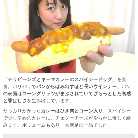
「チリビーンズとキーマカレーのスパイシードッグ」
を実
食。パリパリで
パンからはみ出すほど長いウインナー
。パン
の表面は
コーングリッツがまぶされていてざらっとした食感
と香ばしさ
を生み出しています。
たっぷりかかった
カレーはひき肉とコーン入り
。スパイシー
で少し辛めのカレーに、チェダーチーズが滑らかに優しく絡
みます。ボリュームもあり、大満足の一品でした。