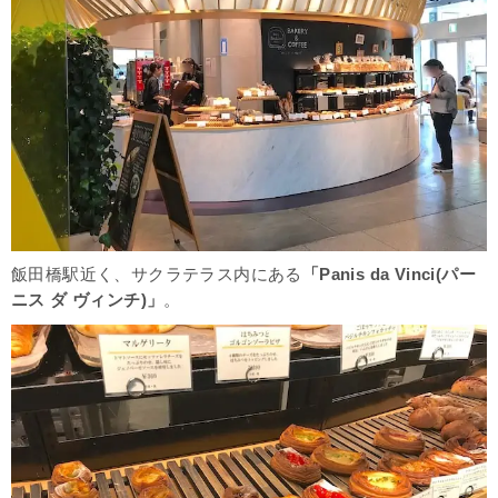
飯田橋駅近く、サクラテラス内にある
「Panis da Vinci(パー
ニス ダ ヴィンチ)」
。