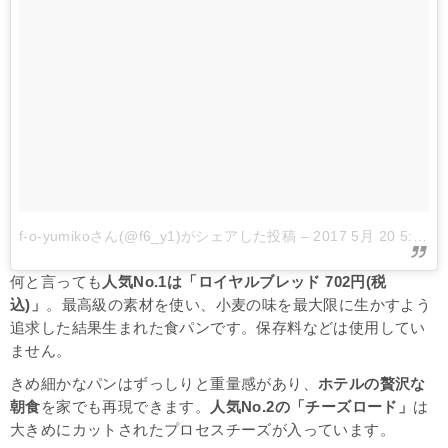
f-o-yumikoさん(@f6_y1)がシェアした投稿
–
2017 5月 20 5:26午前 PDT
何と言っても
人気No.1は「ロイヤルブレッド 702円(税
込)」
。最高級の素材を使い、小麦の味を最大限に生かすよう
追求した結果生まれた食パンです。保存料などは使用してい
ません。
きめ細かなパンはずっしりと重量感があり、
ホテルの贅沢な
朝食
を家でも再現できます。
人気No.2の「チーズロード」
は
大きめにカットされたプロセスチーズが入っています。