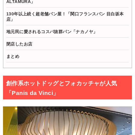
ALTAMURA」
130年以上続く超老舗パン屋！「関口フランスパン 目白坂本
店」
地元民に愛されるコスパ抜群パン「ナカノヤ」
閉店したお店
まとめ
創作系ホットドッグとフォカッチャが人気
「Panis da Vinci」