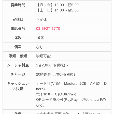
営業時間
【月～金】15:00～翌5:00
【土・日】14:00～翌5:00
定休日
不定休
電話番号
03-5927-1770
席数
19席
個室
なし
喫煙・禁煙
喫煙可能
シーシャ料金
1台2,800円(税抜)～
チャージ
20時以降：700円(税抜)
キャッシュレ
カード可(VISA、Master、JCB、AMEX、Di
ス決済
ners)
電子マネー可(QUICPay)
QRコード決済可(PayPay、d払い、au PAY
など)
住所
東京都豊島区西池袋1-20-6 広瀬ビル 2F