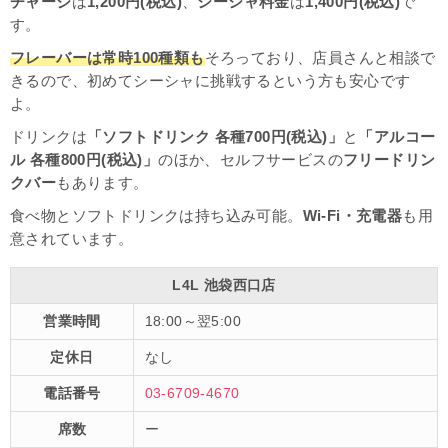
チャージ
は
1,200円(税込)
、
シーシャ料金
は
1,400円(税込)
で
す。
フレーバーは常時100種類も
そろっており、店員さんと相談で
きるので、初めてシーシャに挑戦するという方も安心です
よ。
ドリンクは
「ソフトドリンク 各種700円(税込)」
と
「アルコー
ル 各種800円(税込)」
のほか、セルフサービスの
フリードリン
クバー
もあります。
食べ物とソフトドリンクは持ち込み可能。
Wi-Fi・充電器
も用
意されています。
L4L 池袋西口店
営業時間
18:00～翌5:00
定休日
なし
電話番号
03-6709-4670
席数
ー