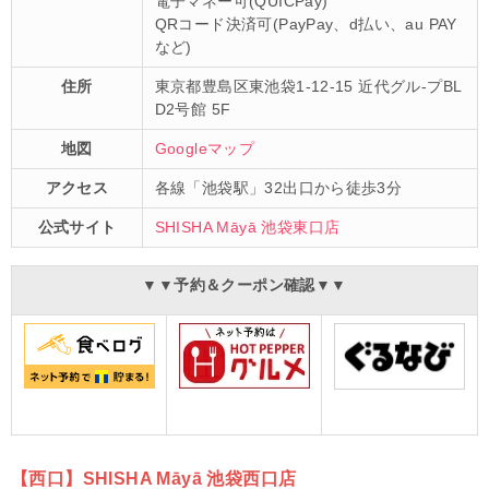
電子マネー可(QUICPay)
QRコード決済可(PayPay、d払い、au PAY
など)
住所
東京都豊島区東池袋1-12-15 近代グル-プBL
D2号館 5F
地図
Googleマップ
アクセス
各線「池袋駅」32出口から徒歩3分
公式サイト
SHISHA Māyā 池袋東口店
▼▼予約＆クーポン確認▼▼
【西口】SHISHA Māyā 池袋西口店