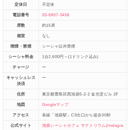
定休日
不定休
電話番号
03-6907-3456
席数
約15席
個室
なし
喫煙・禁煙
シーシャ以外禁煙
シーシャ料金
1台2,600円～(1ドリンク込み)
チャージ
ー
キャッシュレス
ー
決済
住所
東京都豊島区西池袋5-2-2 金光堂ビル 2F
地図
Googleマップ
アクセス
各線「池袋駅」C3出口から徒歩30秒
公式サイト
池袋シーシャカフェ サナトリウム(Instagra