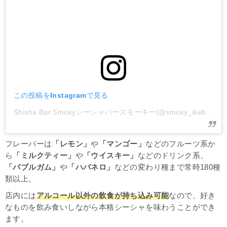
この投稿をInstagramで見る
Shisha Bar Smokyシーシャバースモーキー(@smoky_ikebukuro)がシェアした投稿
フレーバーは
「レモン」
や
「マンゴー」
などのフルーツ系か
ら
「ミルクティー」
や
「ウイスキー」
などのドリンク系、
「バブルガム」
や
「ハバネロ」
などの変わり種まで常時180種
類以上。
店内には
アルコール以外の飲食が持ち込み可能
なので、好き
なものを飲み食いしながら本格シーシャを味わうことができ
ます。