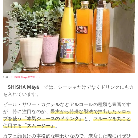
出典：
SHISHA Māyā公式サイト
「SHISHA Māyā」
では、シーシャだけでなくドリンクにも力
を入れています。
ビール・サワー・カクテルなどアルコールの種類も豊富です
が、特に注目なのが、
果実から特殊な製法で抽出したシロッ
プを使う
「本気ジュースのドリンク」
と、
フルーツを丸ごと
使用する
「スムージー」
。
カフェ顔負けの本格的な味わいなので、来店した際にはぜひ