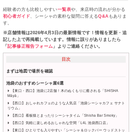
経験者の方も比較しやすい
一覧表
や、来店時の流れが分かる
初心者ガイド
、シーシャの素朴な疑問に答える
Q&A
もありま
す。
※店舗情報は2026年4月3日の最新情報です！情報を更新・追
記した上で再掲載しています。情報に誤りがありましたら
「
記事修正報告フォーム
」よりご連絡ください。
目次
まずは地図で場所を確認
池袋のおすすめシーシャ屋6選
【東口・西口】池袋に2店舗！木のぬくもりに癒される「SHISHA
Māyā」
【西口】おしゃれカフェのような人気店「池袋シーシャカフェ サナト
リウム」
【西口】看板猫とまったりシーシャタイム「Shisha Bar Smoky」
【西口】気軽に楽しめるおしゃれな空間「L4L 池袋西口店」
【東口】ひとりでも入りやすい「シーシャ＆ロックバー ウッドストッ