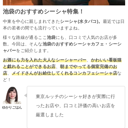
池袋のおすすめシーシャ特集！
中東を中心に親しまれてきた
シーシャ(水タバコ)。
最近では日
本の若者の間でも流行っていますよね。
様々な路線が通るここ
池袋
にも、口コミで人気のお店が多
数。今回は、そんな
池袋のおすすめシーシャカフェ・シーシ
ャバー
をご紹介します。
お酒にも力を入れた大人なシーシャーバー
、
かわいい看板猫
と戯れることができるお店
、
朝までやってる個室完備のお
店
、
メイドさんがお給仕してくれるコンカフェシーシャ店
な
ど！
東京ルッチのシーシャ好きが実際に行
ったお店や、口コミ評価の高いお店を
厳選しました