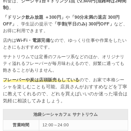
料金は、
シーシャ1台＋ドリンク1点で2,600円(混雑時は2時間
制)
。
「ドリンク飲み放題 ＋300円」
や
「90分未満の退店 300円
OFF」
、学生証の提示で
「学割(平日のみ) 300円OFF」
など、
お得に利用できます。
店内は
Wi-Fi・電源完備
なので、ゆっくり仕事や作業をしたい
ときにもおすすめです。
サナトリウムでは定番のフルーツ系などのほか、オリジナリ
ティ溢れるフレーバーが毎月味わえるので、頻繁に通っても
飽きることがありません。
フレーバーや炭は店頭販売もしている
ので、お家で本格シー
ャを楽しむことも可能。店員さんがおすすめなどを丁寧
シ
に教えてくれるので、どれを買えばいいのか迷った場合は
気軽に相談してみましょう。
池袋シーシャカフェ サナトリウム
営業時間
12:00～24:00