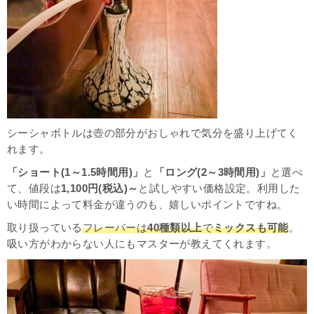
シーシャボトルは壺の部分がおしゃれで気分を盛り上げてく
れます。
「ショート(1～1.5時間用)」
と
「ロング(2～3時間用)」
と選べ
て、値段は
1,100円(税込)～
と試しやすい価格設定。利用した
い時間によって料金が違うのも、嬉しいポイントですね。
取り扱っている
フレーバーは
40種類以上
で
ミックスも可能
。
吸い方がわからない人にもマスターが教えてくれます。