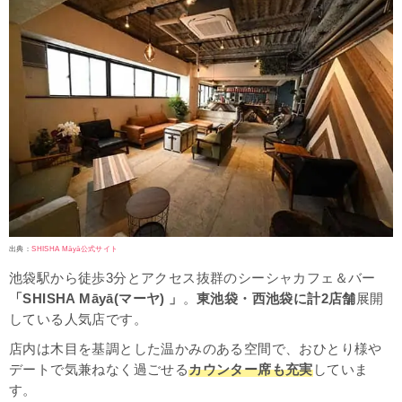
出典：
SHISHA Māyā公式サイト
池袋駅から徒歩3分とアクセス抜群のシーシャカフェ＆バー
「SHISHA Māyā(マーヤ) 」
。
東池袋・西池袋に計2店舗
展開
している人気店です。
店内は木目を基調とした温かみのある空間で、おひとり様や
デートで気兼ねなく過ごせる
カウンター席も充実
していま
す。