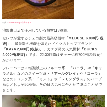
出典：
SHISHA Māyā公式サイト
池袋東口店で使用している機材は3種類。
セレブが愛するチェコ製の最高級機材
「MEDUSE 6,000円(税
抜)」
、最先端の機能を備えたドイツのトップブランド
「KAYA 2,600円(税抜)」
、カナダ発の人気機材
「BUCKS
4,000円(税抜)」
です。22:00以降はチャージ料700円(税抜)が
かかります。
フレーバーは20種類以上のフルーツ系・
「バニラ」
や
「キャ
ラメル」
などのスイーツ系・
「アールグレイ」
や
「コーラ」
などのドリンク系・
「ミント」
や
「レモングラス」
のハーブ
系などおよそ50種類。その日の気分に合わせて選ぶことがで
きます。