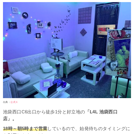
出典：
公式Ｘ
池袋西口C6出口から徒歩1分と好立地の
「L4L 池袋西口
店」。
18時～朝5時まで営業
しているので、始発待ちのタイミングに