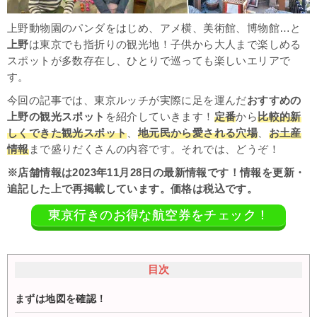
上野動物園のパンダをはじめ、アメ横、美術館、博物館…と
上野
は東京でも指折りの観光地！子供から大人まで楽しめる
スポットが多数存在し、ひとりで巡っても楽しいエリアで
す。
今回の記事では、東京ルッチが実際に足を運んだ
おすすめの
上野の観光スポット
を紹介していきます！
定番
から
比較的新
しくできた観光スポット
、
地元民から愛される穴場
、
お土産
情報
まで盛りだくさんの内容です。それでは、どうぞ！
※店舗情報は2023年11月28日の最新情報です！情報を更新・
追記した上で再掲載しています。価格は税込です。
東京行きのお得な航空券をチェック！
目次
まずは地図を確認！