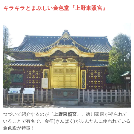
キラキラとまぶしい金色堂『上野東照宮』
つづいて紹介するのが『
上野東照宮
』。徳川家康が祀られて
いることで有名で、金箔(きんぱく)がふんだんに使われている
金色殿が特徴！