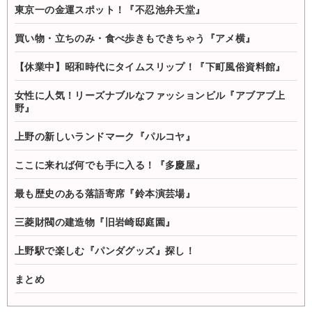
東京一の金運スポット！『不忍池弁天堂』
買い物・立ちのみ・食べ歩きもできちゃう『アメ横』
【休業中】昭和時代にタイムスリップ！『下町風俗資料館』
女性に人気！リーズナブルなファッションビル『アブアブ上
野』
上野の新しいランドマーク『パルコヤ』
ここに来れば何でも手に入る！『多慶屋』
最も歴史のある落語寄席『鈴本演芸場』
三菱財閥の建造物『旧岩崎邸庭園』
上野駅で楽しむ『パンダグッズ』探し！
まとめ