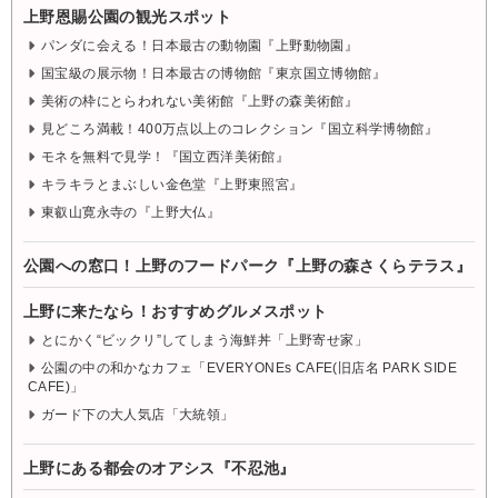
上野恩賜公園の観光スポット
パンダに会える！日本最古の動物園『上野動物園』
国宝級の展示物！日本最古の博物館『東京国立博物館』
美術の枠にとらわれない美術館『上野の森美術館』
見どころ満載！400万点以上のコレクション『国立科学博物館』
モネを無料で見学！『国立西洋美術館』
キラキラとまぶしい金色堂『上野東照宮』
東叡山寛永寺の『上野大仏』
公園への窓口！上野のフードパーク『上野の森さくらテラス』
上野に来たなら！おすすめグルメスポット
とにかく“ビックリ”してしまう海鮮丼「上野寄せ家」
公園の中の和かなカフェ「EVERYONEs CAFE(旧店名 PARK SIDE
CAFE)」
ガード下の大人気店「大統領」
上野にある都会のオアシス『不忍池』