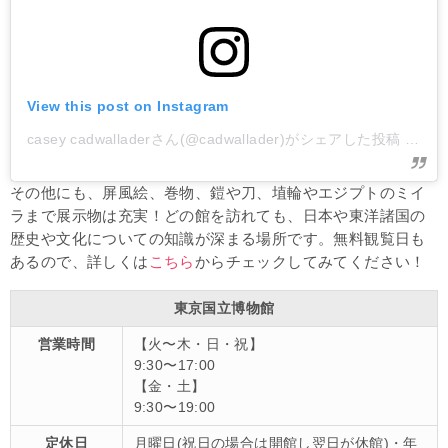
View this post on Instagram
casey cadwalladerさん(@cadwallader)がシェアした投稿
–
20
その他にも、屏風絵、巻物、鎧や刀、埴輪やエジプトのミイ
ラまで展示物は充実！どの館を訪れても、日本や東洋諸国の
歴史や文化についての知識が深まる場所です。無料観覧日も
あるので、詳しくは
こちら
からチェックしてみてください！
東京国立博物館
営業時間
【火〜木・日・祝】
9:30〜17:00
【金・土】
9:30〜19:00
定休日
月曜日(祝日の場合は開館し翌日が休館)・年