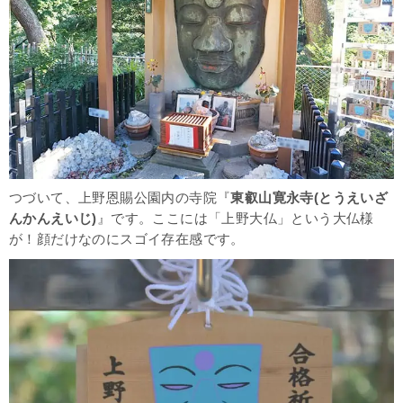
つづいて、上野恩賜公園内の寺院『
東叡山寛永寺(とうえいざ
んかんえいじ)
』です。ここには「上野大仏」という大仏様
が！顔だけなのにスゴイ存在感です。