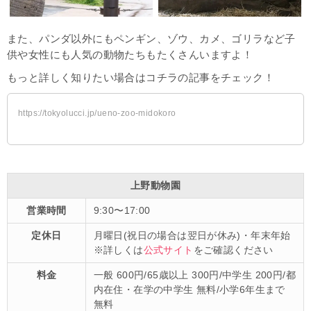
また、パンダ以外にもペンギン、ゾウ、カメ、ゴリラなど子
供や女性にも人気の動物たちもたくさんいますよ！
もっと詳しく知りたい場合はコチラの記事をチェック！
https://tokyolucci.jp/ueno-zoo-midokoro
上野動物園
営業時間
9:30〜17:00
定休日
月曜日(祝日の場合は翌日が休み)・年末年始
※詳しくは
公式サイト
をご確認ください
料金
一般 600円/65歳以上 300円/中学生 200円/都
内在住・在学の中学生 無料/小学6年生まで
無料