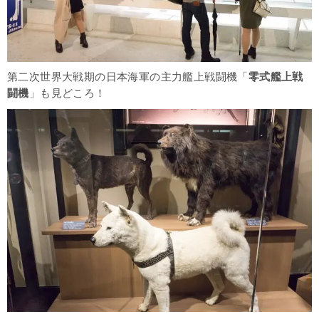
第二次世界大戦期の日本海軍の主力艦上戦闘機「
零式艦上戦
闘機
」も見どころ！