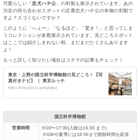
可愛らしい「
忠犬ハチ公
」の剥製も展示されています。あの
渋谷の待ち合わせスポットの定番忠犬ハチ公の本物の剥製で
すよ？スゴくないですか？
このように「へぇ〜」「なるほど」「驚き！」と思ってしま
うコレクションが多数展示されています。見どころスポット
はここでは紹介しきれない程、まだまだたくさんあります
よ！
もっと詳しく知りたい場合はコチラの記事もチェック！
東京・上野の国立科学博物館の見どころ！【写
真付きナビ】 ｜ 東京ルッチ
https://tokyolucci.jp/kahaku
国立科学博物館
営業時間
9:00〜17:00(入館は16:30 まで)
※GWや夏季には18:00まで開館時間を延長