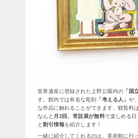
世界遺産に登録された上野公園内の
「国
す。館内では有名な彫刻
「考える人」
や
な作品に触れることができます。観覧料
なんと
月2回、常設展が無料
で楽しめる日
と
割引情報
を紹介します！
一緒に紹介してくれるのは、美術館に行