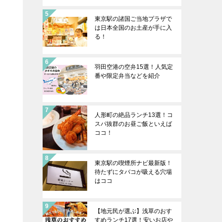
東京駅の諸国ご当地プラザで
は日本全国のお土産が手に入
る！
羽田空港の空弁15選！人気定
番や限定弁当などを紹介
人形町の絶品ランチ13選！コ
スパ抜群のお昼ご飯といえば
ココ！
東京駅の喫煙所ナビ最新版！
待たずにタバコが吸える穴場
はココ
【地元民が選ぶ】浅草のおす
すめランチ17選！安いお店や