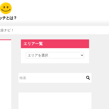
ッチとは？
完全ナビ！
エリア一覧
エ
リ
ア
一
覧