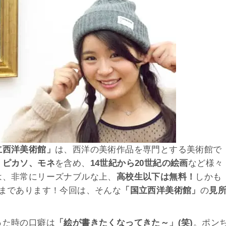
立西洋美術館」
は、西洋の美術作品を専門とする美術館で
、
ピカソ、モネ
を含め、
14世紀から20世紀の絵画
など様々
は、非常にリーズナブルな上、
高校生以下は無料！
しかも
まであります！今回は、そんな
「国立西洋美術館」
の
見
った時の口癖は
「絵が書きたくなってきた～」(笑)
。ポン