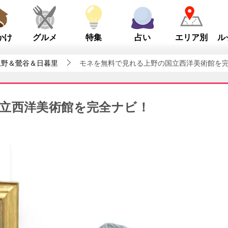
かけ
グルメ
特集
占い
エリア別
ル
上野＆鶯谷＆日暮里
モネを無料で見れる上野の国立西洋美術館を
立西洋美術館を完全ナビ！