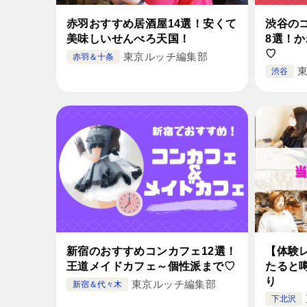
赤羽おすすめ居酒屋14選！安くて
渋谷の
美味しいせんべろ天国！
8選！
♡
東京ルッチ編集部
赤羽＆十条
渋谷
新宿のおすすめコンカフェ12選！
【体験
王道メイドカフェ～個性派まで♡
たると
り
東京ルッチ編集部
新宿＆代々木
下北沢