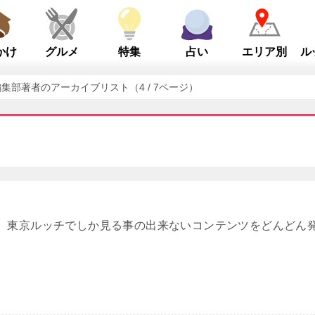
かけ
グルメ
特集
占い
エリア別
ル
集部著者のアーカイブリスト（4 / 7ページ）
！ 東京ルッチでしか見る事の出来ないコンテンツをどんどん