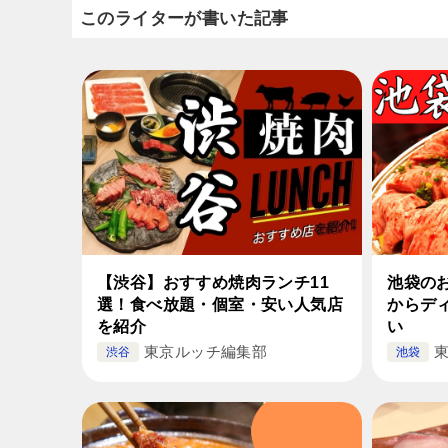
このライターが書いた記事
【渋谷】おすすめ焼肉ランチ11
池袋の
選！食べ放題・個室・安い人気店
からデ
を紹介
い
東京ルッチ編集部
渋谷
池袋