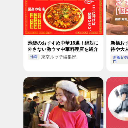
池袋のおすすめ中華16選！絶対に
新橋お
外さない激ウマ中華料理店を紹介
待や大
東京ルッチ編集部
池袋
新橋＆汐
門