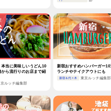
】本当に美味しいうどん10
新宿おすすめハンバーガー10
舗から流行りのお店まで紹
ランチやテイクアウトにも
東京ルッチ編集部
新宿＆代々木
東京ルッチ編集部