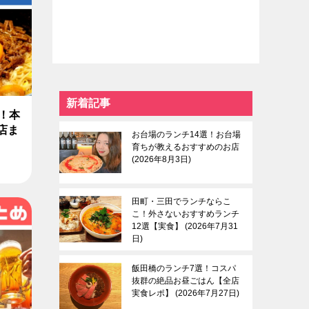
新着記事
！本
店ま
お台場のランチ14選！お台場
育ちが教えるおすすめのお店
2026年8月3日
田町・三田でランチならこ
こ！外さないおすすめランチ
12選【実食】
2026年7月31
日
飯田橋のランチ7選！コスパ
抜群の絶品お昼ごはん【全店
実食レポ】
2026年7月27日