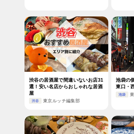
渋谷の居酒屋で間違いないお店31
池袋の
選！安い名店からおしゃれな居酒
東口・
屋
池袋
東京ルッチ編集部
渋谷