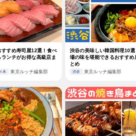
おすすめ寿司屋12選！食べ
渋谷の美味しい韓国料理10選
らランチがお得な高級店ま
場の味を堪能できるおすすめ
とめ
東京ルッチ編集部
東京ルッチ編集部
々木
渋谷