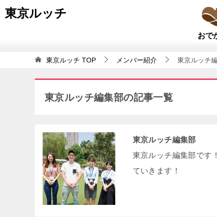
東京ルッチ
おで
東京ルッチ
TOP
メンバー紹介
東京ルッチ編
東京ルッチ編集部の記事一覧
東京ルッチ編集部
東京ルッチ編集部です
ていきます！