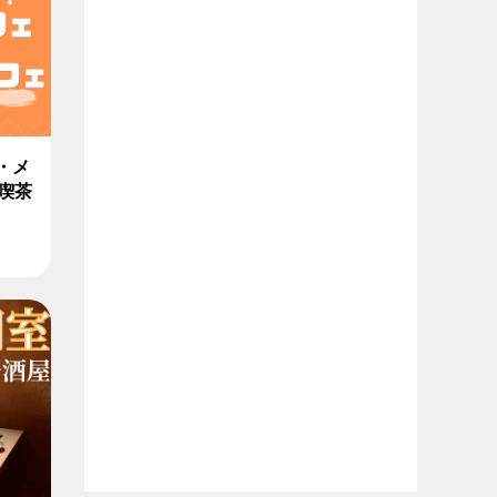
・メ
喫茶