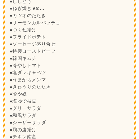
●ししとう
●ねぎ焼き etc…
●カツオのたたき
●サーモンカルパッチョ
●つくね揚げ
●フライドポテト
●ソーセージ盛り合せ
●特製ローストビーフ
●韓国キムチ
●冷やしトマト
●塩ダレキャベツ
●うまからメンマ
●きゅうりのたたき
●冷や奴
●塩ゆで枝豆
●グリーサラダ
●和風サラダ
●シーザーサラダ
●鶏の唐揚げ
●チキン南蛮