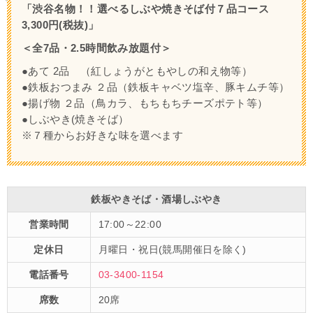
「渋谷名物！！選べるしぶや焼きそば付７品コース
3,300円(税抜)」
＜全7品・2.5時間飲み放題付＞
●あて 2品 （紅しょうがともやしの和え物等）
●鉄板おつまみ ２品（鉄板キャベツ塩辛、豚キムチ等）
●揚げ物 ２品（鳥カラ、もちもちチーズポテト等）
●しぶやき(焼きそば）
※７種からお好きな味を選べます
鉄板やきそば・酒場しぶやき
営業時間
17:00～22:00
定休日
月曜日・祝日(競馬開催日を除く)
電話番号
03-3400-1154
席数
20席