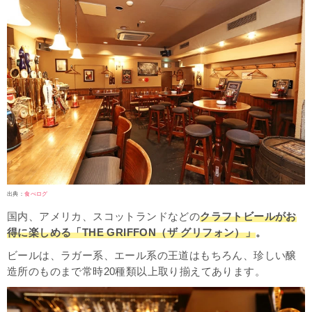
出典：
食べログ
国内、アメリカ、スコットランドなどの
クラフトビールがお
得に楽しめる
「THE GRIFFON（ザ グリフォン）」
。
ビールは、ラガー系、エール系の王道はもちろん、珍しい醸
造所のものまで常時20種類以上取り揃えてあります。