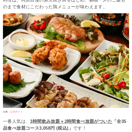
料理は、同店自慢の炭火焼き鳥をはじめ、鍋物・〆のご飯も
のまで食材にこだわった鶏メニューが味わえます。
出典：
公式サイト
一番人気は、
3時間飲み放題＋2時間食べ放題がついた
「全35
品食べ放題コース3,058円 (税込)」
です！