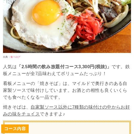
出典：
食べログ
人気は
「2.5時間の飲み放題付コース3,300円(税抜)」
です。鉄
板メニューが全7品味わえてボリュームたっぷり！
看板メニューの「焼きそば」は、マイルドで奥行きのある自
家製ソースで味付けしています。お酒との相性も良くいくら
でも食べたくなる一品です。
焼きそばは、
自家製ソース以外に7種類の味付けの中からお好
みの味をチョイス
できますよ♪
コース内容