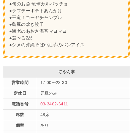
●旬のお魚 琉球カルパッチョ
●ラフテーポテトあんかけ
●王道！ゴーヤチャンプル
●島豚の炊き餃子
●海老のあおさ海苔マヨマヨ
●選べる2品
●シメの沖縄そばor紅芋のパンアイス
てやん亭
営業時間
17:00〜23:30
定休日
元旦のみ
電話番号
03-3462-6411
席数
48席
個室
あり