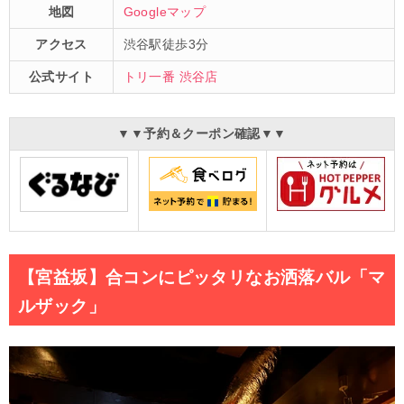
地図
Googleマップ
アクセス
渋谷駅徒歩3分
公式サイト
トリ一番 渋谷店
▼▼予約＆クーポン確認▼▼
【宮益坂】合コンにピッタリなお洒落バル「マ
ルザック」