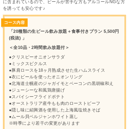
に含まれているので、ビールが苦手な方もアルコールNGな方
を誘っても安心です♪
コース内容
「20種類の生ビール飲み放題＋食事付きプラン 5,500円
(税抜) 」
＜全10品・2時間飲み放題付＞
●クリスピーオニオンサラダ
●ミックスピクルス
●豚肩ロースを18ヶ月熟成させた生ハムスライス
●衣にビールを使ったオニオンリング
●北海道士幌産のジャガイモとベーコンの黒胡椒和え
●ジューシーな和風鶏唐揚げ
●スパイシーフライドポテト
●オーストラリア産牛もも肉のローストビーフ
●隠し味に紹興酒を使用した上海風塩焼きそば
●ムール貝ベルジャンホワイト蒸し
※時季により若干の変更があります