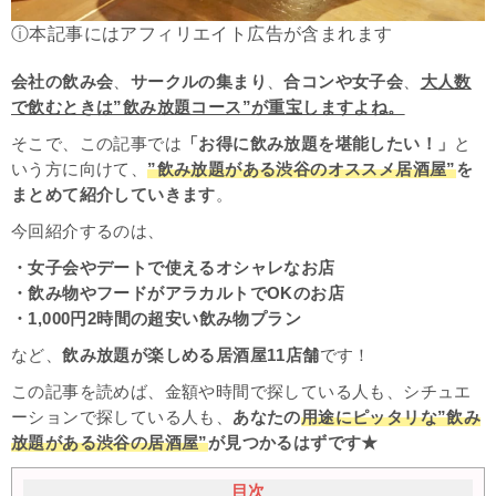
ⓘ本記事にはアフィリエイト広告が含まれます
会社の飲み会
、
サークルの集まり
、
合コンや女子会
、
大人数
で飲むときは”飲み放題コース”が重宝しますよね。
そこで、この記事では
「お得に飲み放題を堪能したい！」
と
いう方に向けて、
”飲み放題がある渋谷のオススメ居酒屋”
を
まとめて紹介していきます
。
今回紹介するのは、
・女子会やデートで使えるオシャレなお店
・飲み物やフードがアラカルトでOKのお店
・1,000円2時間の超安い飲み物プラン
など、
飲み放題が楽しめる居酒屋11店舗
です！
この記事を読めば、金額や時間で探している人も、シチュエ
ーションで探している人も、
あなたの
用途にピッタリな”飲み
放題がある渋谷の居酒屋”
が見つかるはずです★
目次