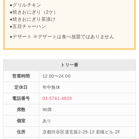
●グリルチキン
●焼きおにぎり（2ケ）
●焼きおにぎり茶漬け
●五目チャーハン
●デザート ※デザートは食べ放題ではありません
トリ一番
営業時間
12:00〜24:00
定休日
年中無休
電話番号
03-5761-4829
席数
90席
個室
あり
住所
京都渋谷区道玄坂2-29-13 若槻ビル 2F