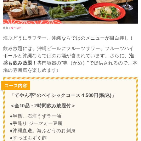
出典：
食べログ
海ぶどうにラフテー、沖縄ならではのメニューが目白押し！
飲み放題には、沖縄ビールにフルーツサワー、フルーツハイ
ボールと沖縄ならではのお酒が含まれています。さらに、
泡
盛も飲み放題！
専門容器の”甕（かめ）”で提供されるので、本
場の雰囲気を楽しめます♪
コース内容
「てやん亭”のベイシックコース 4,500円(税込)」
＜全10品・2時間飲み放題付＞
●半熟。石垣うずラー油
●手造り ジーマミー豆腐
●沖縄直送。海ぶどうのお刺身
●すっぱもずく酢