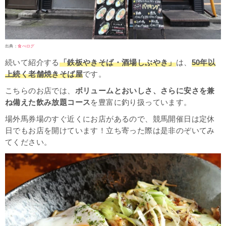
出典：
食べログ
続いて紹介する
「鉄板やきそば・酒場しぶやき」
は、
50年以
上続く老舗焼きそば屋
です。
こちらのお店では、
ボリュームとおいしさ、さらに安さを兼
ね備えた飲み放題コース
を豊富に釣り扱っています。
場外馬券場のすぐ近くにお店があるので、競馬開催日は定休
日でもお店を開けています！立ち寄った際は是非のぞいてみ
てください。