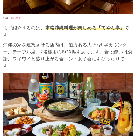
出典：
食べログ
まず紹介するのは、
本格沖縄料理が楽しめる「てやん亭」
で
す。
沖縄の家を連想させる店内は、迫力ある大きなL字カウンタ
ー、テーブル席、2名様用のBOX席もあります。普段使いは勿
論、ワイワイと盛り上がる合コン・女子会にもぴったりで
す。