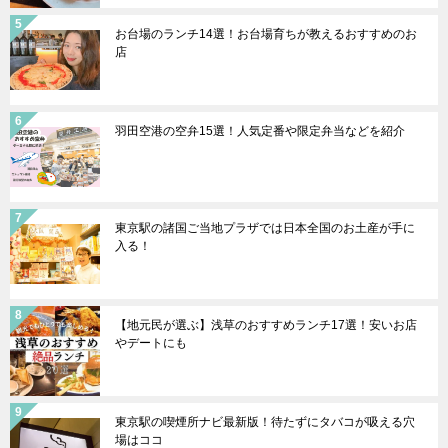
お台場のランチ14選！お台場育ちが教えるおすすめのお
店
羽田空港の空弁15選！人気定番や限定弁当などを紹介
東京駅の諸国ご当地プラザでは日本全国のお土産が手に
入る！
【地元民が選ぶ】浅草のおすすめランチ17選！安いお店
やデートにも
東京駅の喫煙所ナビ最新版！待たずにタバコが吸える穴
場はココ