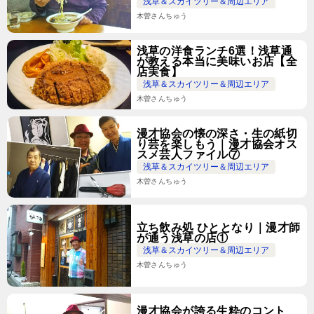
浅草＆スカイツリー＆周辺エリア
木曽さんちゅう
浅草の洋食ランチ6選！浅草通
が教える本当に美味いお店【全
店実食】
浅草＆スカイツリー＆周辺エリア
木曽さんちゅう
漫才協会の懐の深さ・生の紙切
り芸を楽しもう｜漫才協会オス
スメ芸人ファイル⑦
浅草＆スカイツリー＆周辺エリア
木曽さんちゅう
立ち飲み処 ひととなり｜漫才師
が通う浅草の店①
浅草＆スカイツリー＆周辺エリア
木曽さんちゅう
漫才協会が誇る生粋のコント