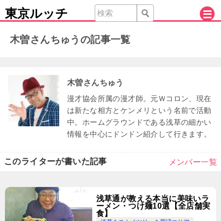
東京ルッチ
木曽さんちゅうの記事一覧
木曽さんちゅう
漫才協会所属の漫才師。元Ｗコロン、現在
は新たな相方とケンメリという名前で活動
中。ホームグラウンドである浅草の細かい
情報を中心にドンドン紹介して行きます。
このライターが書いた記事
メンバー一覧
浅草通が教える本当に美味いラ
ーメン・つけ麺10選【全店舗実
食】