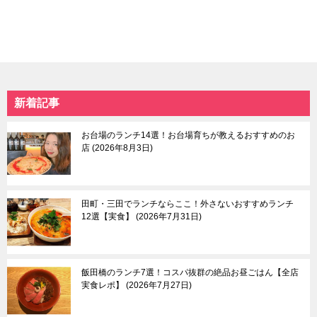
赤羽＆十条
尾
大塚＆巣鴨＆駒込
恵比寿
北千住＆綾瀬
品川＆天王洲
谷中＆根津＆千駄木
東京タワー＆周辺エリ
板橋
ア
練馬＆豊島園
赤坂
新着記事
日暮里
自由が丘
本駒込
中目黒＆祐天寺＆学芸
中板橋＆大山
大学
お台場のランチ14選！お台場育ちが教えるおすすめのお
東大前
羽田空港＆周辺エリア
店
2026年8月3日
荒川遊園地前
目黒＆五反田
武蔵小山＆戸越
蒲田
田町・三田でランチならここ！外さないおすすめランチ
等々力渓谷
12選【実食】
2026年7月31日
東京東部
多摩
飯田橋のランチ7選！コスパ抜群の絶品お昼ごはん【全店
浅草＆東京スカイツリ
吉祥寺
実食レポ】
2026年7月27日
ー＆周辺エリア
三鷹＆武蔵境
月島＆豊洲
八王子市