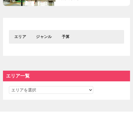
エリア
ジャンル
予算
0円
1円～1,000円
おすすめエリア
グルメ
おでかけ
1,001円～3,000円
3,001円～5,000円
新宿&代々木
居酒屋
東京駅＆丸の内＆大手
観光
渋谷
┗バー
町
┗名所
5,001円～
エリア一覧
吉祥寺
ディナー
秋葉原＆御茶ノ水
┗神社仏閣
池袋
ランチ
浅草＆東京スカイツリ
学ぶ
エ
カフェ
ー＆周辺エリア
┗博物館
スイーツ
遊ぶ
リ
東京都心部
東京西部
ラーメン＆つけ麺
デート
ア
パン
遊園地＆テーマパーク
一
東京駅＆丸の内＆大手
新宿&代々木
焼肉
イベント
町
渋谷
覧
海鮮＆寿司
散歩
銀座＆有楽町
原宿＆表参道＆外苑前
中華料理
お買い物
秋葉原＆御茶ノ水
下北沢