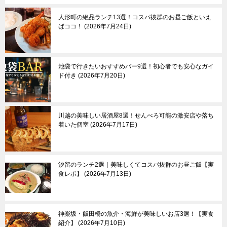
亀有＆柴又
国分寺市
両国
立川市
人形町の絶品ランチ13選！コスパ抜群のお昼ご飯といえ
葛西
町田市
ばココ！
2026年7月24日
東大島
多摩市
小村井
稲城市
京成立石
青梅市
羽村市
池袋で行きたいおすすめバー9選！初心者でも安心なガイ
ド付き
2026年7月20日
あきる野市
奥多摩町
川越の美味しい居酒屋8選！せんべろ可能の激安店や落ち
伊豆諸島＆小笠原諸
東京郊外エリア
着いた個室
2026年7月17日
島
新島
神奈川県
三宅島
┗横浜市
汐留のランチ2選｜美味しくてコスパ抜群のお昼ご飯【実
八丈島
埼玉県
食レポ】
2026年7月13日
父島
千葉県
母島
群馬県
栃木県
その他
神楽坂・飯田橋の魚介・海鮮が美味しいお店3選！【実食
紹介】
2026年7月10日