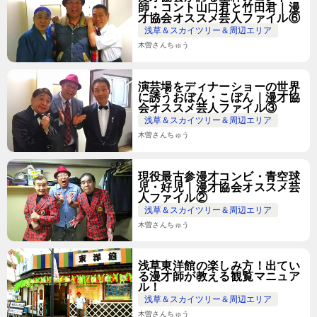
師・コント山口君と竹田君｜漫
才協会オススメ芸人ファイル⑥
浅草＆スカイツリー＆周辺エリア
木曽さんちゅう
演芸場をディナーショーの世界
に誘うおぼん・こぼん｜漫才協
会オススメ芸人ファイル③
浅草＆スカイツリー＆周辺エリア
木曽さんちゅう
現役最古参漫才コンビ・青空球
児・好児｜漫才協会オススメ芸
人ファイル②
浅草＆スカイツリー＆周辺エリア
木曽さんちゅう
浅草東洋館の楽しみ方！出てい
る漫才師が教える観覧マニュア
ル！
浅草＆スカイツリー＆周辺エリア
木曽さんちゅう