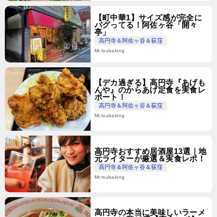
【町中華1】サイズ感が完全に
バグってる！阿佐ヶ谷「開々
亭」
高円寺＆阿佐ヶ谷＆荻窪
Mr.tsubaking
【デカ過ぎる】高円寺『あげも
んや』のからあげ定食を実食レ
ポート！
高円寺＆阿佐ヶ谷＆荻窪
Mr.tsubaking
高円寺おすすめ居酒屋13選｜地
元ライターが厳選＆実食レポ！
高円寺＆阿佐ヶ谷＆荻窪
Mr.tsubaking
高円寺の本当に美味しいラーメ