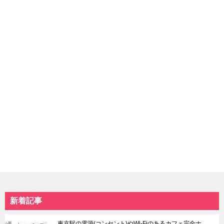
九段下
町中華に乾杯
駒沢大学
オンライン占い
ライ・チャンがゆく！
永福町＆西永福
占い学校
インタビュー
松陰神社前
求人ルッチ
四ツ谷
江古田
宮の坂
芦花公園
東京北部
東京南部
池袋
お台場＆国際展示場
上野＆鶯谷＆日暮里
六本木＆麻布十番＆広
赤羽＆十条
尾
大塚＆巣鴨＆駒込
恵比寿
北千住＆綾瀬
品川＆天王洲
谷中＆根津＆千駄木
東京タワー＆周辺エリ
板橋
ア
練馬＆豊島園
赤坂
新着記事
日暮里
自由が丘
本駒込
中目黒＆祐天寺＆学芸
中板橋＆大山
大学
東京駅の電源(コンセント)やWi-Fiのあるカフェ完全ナ