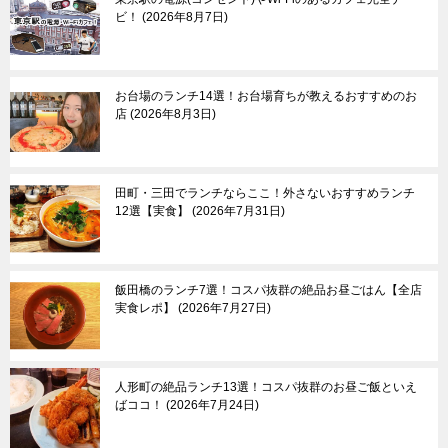
東大前
羽田空港＆周辺エリア
ビ！
2026年8月7日
荒川遊園地前
目黒＆五反田
武蔵小山＆戸越
蒲田
お台場のランチ14選！お台場育ちが教えるおすすめのお
等々力渓谷
店
2026年8月3日
東京東部
多摩
田町・三田でランチならここ！外さないおすすめランチ
浅草＆東京スカイツリ
吉祥寺
12選【実食】
2026年7月31日
ー＆周辺エリア
三鷹＆武蔵境
月島＆豊洲
八王子市
亀有＆柴又
国分寺市
両国
立川市
飯田橋のランチ7選！コスパ抜群の絶品お昼ごはん【全店
葛西
町田市
実食レポ】
2026年7月27日
東大島
多摩市
小村井
稲城市
京成立石
青梅市
羽村市
人形町の絶品ランチ13選！コスパ抜群のお昼ご飯といえ
ばココ！
2026年7月24日
あきる野市
奥多摩町