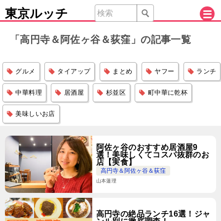
東京ルッチ
「高円寺＆阿佐ヶ谷＆荻窪」の記事一覧
グルメ
タイアップ
まとめ
ヤフー
ランチ
中華料理
居酒屋
杉並区
町中華に乾杯
美味しいお店
阿佐ヶ谷のおすすめ居酒屋9
選！美味しくてコスパ抜群のお
店【実食】
高円寺＆阿佐ヶ谷＆荻窪
山本蓮理
高円寺の絶品ランチ16選！ジャ