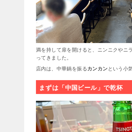
満を持して扉を開けると、ニンニクやニ
ってきました。
店内は、中華鍋を振る
カンカン
という小
まずは「中国ビール」で乾杯