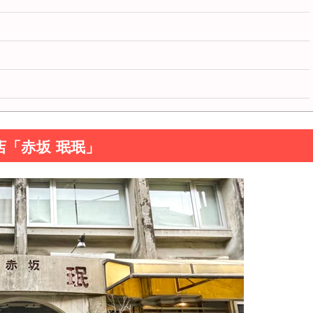
「赤坂 珉珉」