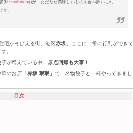
者(
Mr.tsubaking
)が「ただただ美味しいものを食べ酔いしれ
です。
住宅がそびえる街、港区
赤坂
。ここに、常に行列ができ
ます。
餃子
が増えている中
、
原点回帰も
大事！
中華のお店
「赤坂 珉珉」
で、名物餃子と一杯やってきまし
目次