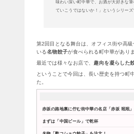
味わい深い町中華で、お酒が大好きな筆
ていこうではないか！」というシリーズ
第2回目となる舞台は、オフィス街や高級
いる
名物餃子
が食べられる町中華があり
最近では様々なお店で、
趣向を凝らした
ということで今回は、長い歴史を持つ町
た。
赤坂の路地裏に佇む街中華の名店「赤坂 珉珉」
まずは「中国ビール」で乾杯
名物「酢コショウ餃子」を注文！