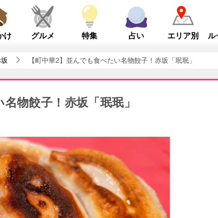
かけ
グルメ
特集
占い
エリア別
ル
赤坂
【町中華2】並んでも食べたい名物餃子！赤坂「珉珉」
い名物餃子！赤坂「珉珉」