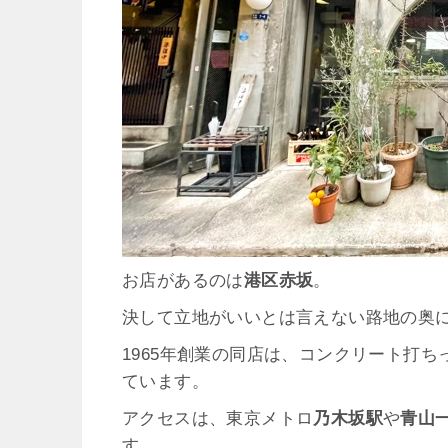
お店があるのは
港区赤坂
。
決して立地がいいとは言えない路地の奥
1965年創業の同店は、コンクリート打
ています。
アクセスは、東京メトロ
乃木坂駅
や
青山
す。