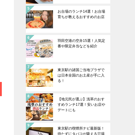
お台場のランチ14選！お台場
育ちが教えるおすすめのお店
羽田空港の空弁15選！人気定
番や限定弁当などを紹介
東京駅の諸国ご当地プラザで
は日本全国のお土産が手に入
る！
【地元民が選ぶ】浅草のおす
すめランチ17選！安いお店や
デートにも
東京駅の喫煙所ナビ最新版！
待たずにタバコが吸える穴場