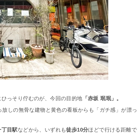
にひっそり佇むのが、今回の目的地
「赤坂
珉珉」。
ちっ放しの無骨な建物と黄色の看板からも「ガチ感」が漂っ
一丁目駅
などから、いずれも
徒歩
10
分
ほどで行ける距離で