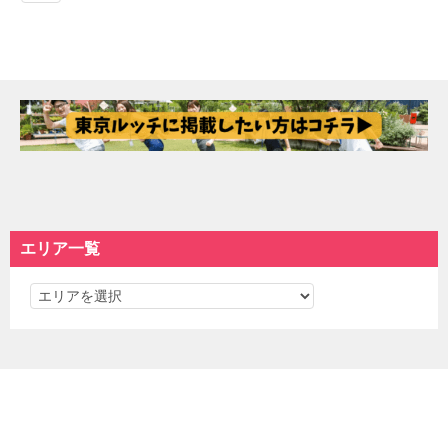
エリア一覧
エ
リ
ア
一
覧