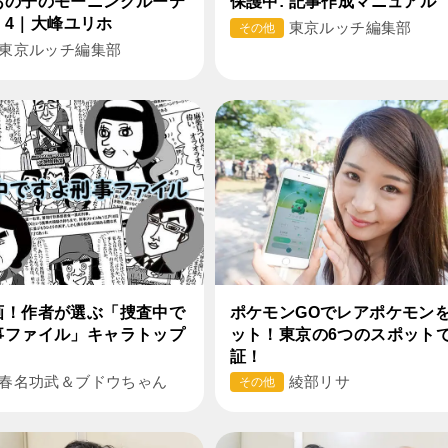
あの子のモーニングルーテ
保護中: 記事作成マニュアル
l. 4｜大峰ユリホ
東京ルッチ編集部
その他
東京ルッチ編集部
画！作者が選ぶ「捜査中で
ポケモンGOでレアポケモン
事ファイル」キャラトップ
ット！東京の6つのスポット
証！
春名功武＆ブドウちゃん
綾部リサ
その他