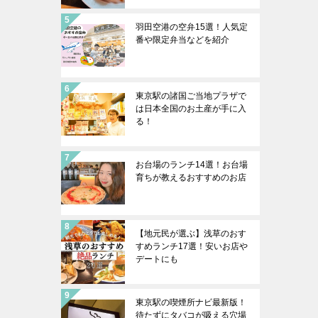
羽田空港の空弁15選！人気定
番や限定弁当などを紹介
東京駅の諸国ご当地プラザで
は日本全国のお土産が手に入
る！
お台場のランチ14選！お台場
育ちが教えるおすすめのお店
【地元民が選ぶ】浅草のおす
すめランチ17選！安いお店や
デートにも
東京駅の喫煙所ナビ最新版！
待たずにタバコが吸える穴場