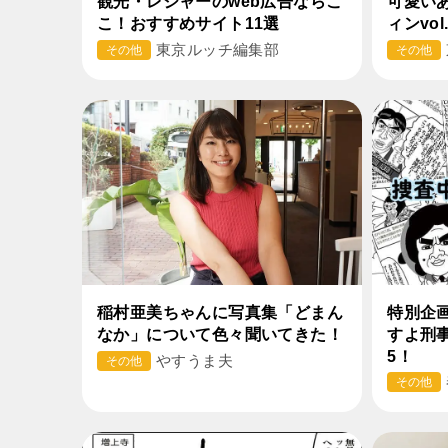
観光・レジャーのweb広告ならこ
可愛い
こ！おすすめサイト11選
ィンvo
東京ルッチ編集部
その他
その他
稲村亜美ちゃんに写真集「どまん
特別企
なか」について色々聞いてきた！
すよ刑
5！
やすうま夫
その他
その他