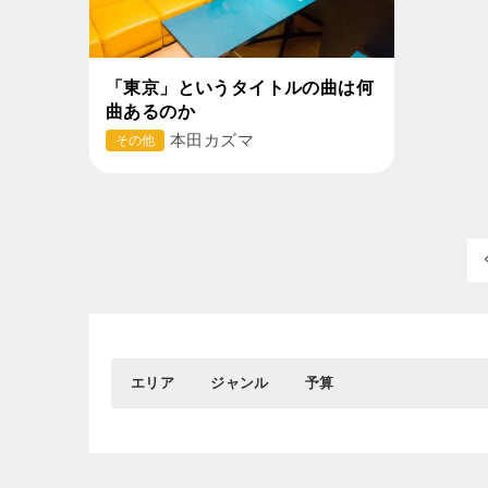
「東京」というタイトルの曲は何
曲あるのか
本田カズマ
その他
エリア
ジャンル
予算
0円
おすすめエリア
グルメ
1,001円～3,000円