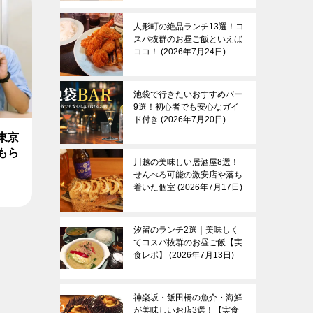
人形町の絶品ランチ13選！コ
スパ抜群のお昼ご飯といえば
ココ！
2026年7月24日
池袋で行きたいおすすめバー
9選！初心者でも安心なガイ
ド付き
2026年7月20日
東京
もら
川越の美味しい居酒屋8選！
せんべろ可能の激安店や落ち
着いた個室
2026年7月17日
汐留のランチ2選｜美味しく
てコスパ抜群のお昼ご飯【実
食レポ】
2026年7月13日
神楽坂・飯田橋の魚介・海鮮
が美味しいお店3選！【実食