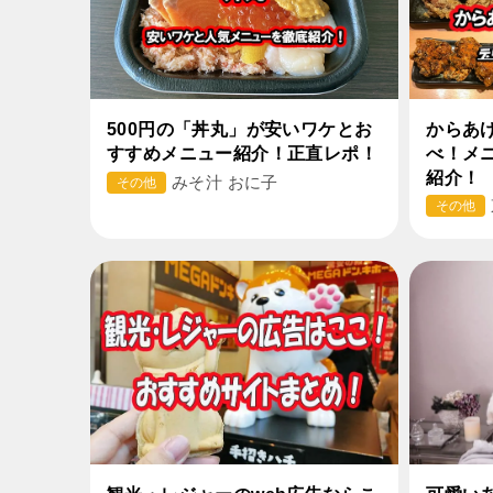
500円の「丼丸」が安いワケとお
からあ
すすめメニュー紹介！正直レポ！
べ！メ
紹介！
みそ汁 おに子
その他
その他