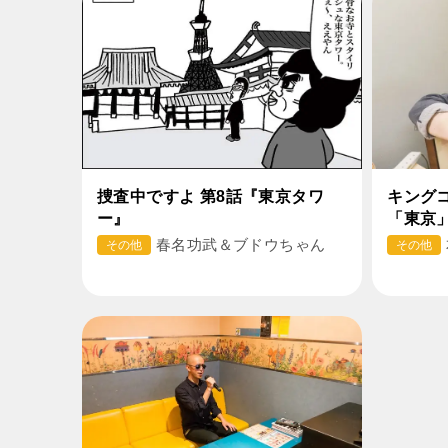
捜査中ですよ 第8話『東京タワ
キング
ー』
「東京
春名功武＆ブドウちゃん
その他
その他