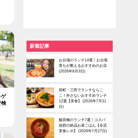
新着記事
お台場のランチ14選！お台場
育ちが教えるおすすめのお店
2026年8月3日
田町・三田でランチならこ
こ！外さないおすすめランチ
をゲ
12選【実食】
2026年7月31
で検
日
飯田橋のランチ7選！コスパ
抜群の絶品お昼ごはん【全店
実食レポ】
2026年7月27日