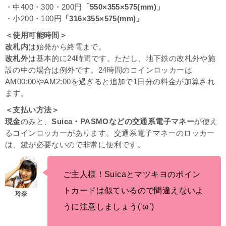
・中400・300・200円
「550×355×575(mm)」
・小200・100円
「316×355×575(mm)」
＜使用可能時間＞
改札内
は始発から終電まで。
改札外
は基本的に24時間です。ただし、地下鉄の改札外や施
設の中の場合は例外です。24時間のコインロッカーは
AM00:00やAM2:00を過ぎると追加で1日分の料金が加算され
ます。
＜支払い方法＞
現金
のみと、
Suica・PASMOなどの交通系電子マネー
が使え
るコインロッカーがあります。交通系電子マネーのロッカー
は、鍵が必要ないので非常に便利です。
ご主人様！Suicaとマツキヨのポイン
トカードは似ているので間違えないよ
うに注意しましょう(‘ω’)