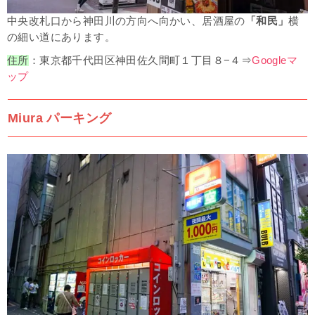
中央改札口から神田川の方向へ向かい、居酒屋の
「和民」
横
の細い道にあります。
住所
：東京都千代田区神田佐久間町１丁目８−４⇒
Googleマ
ップ
Miura パーキング