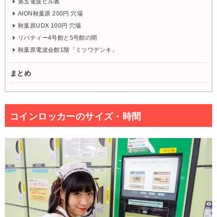
第五電波ビル裏
AION秋葉原 200円 穴場
秋葉原UDX 100円 穴場
リバティー4号館と5号館の間
秋葉原電波会館1階「ミツワデンキ」
まとめ
コインロッカーのサイズ・時間