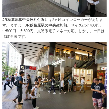
JR秋葉原駅中央改札付近
には2ヵ所コインロッカーがありま
す。まずは、
JR秋葉原駅の中央改札前
。サイズは
小400円、
中500円、大600円
。
交通系電子マネー対応。しかし、土日は
ほぼ全滅です。