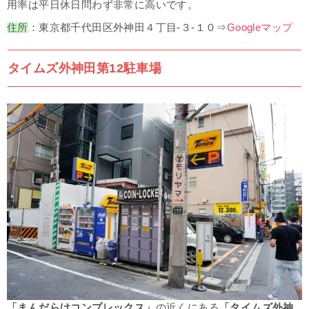
用率は平日休日問わず非常に高いです。
住所
：東京都千代田区外神田４丁目-３-１０⇒
Googleマップ
タイムズ外神田第12駐車場
「まんだらけコンプレックス」
の近くに
ある
「タイムズ外神