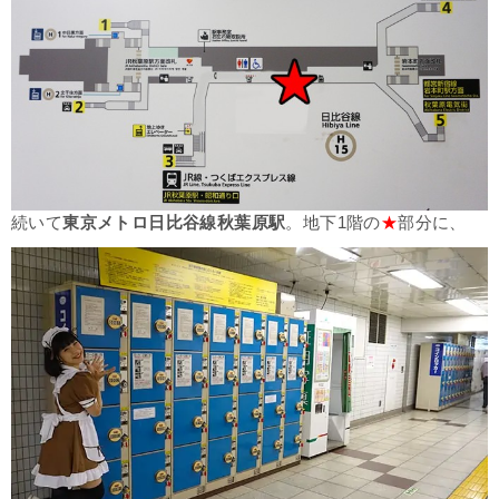
続いて
東京メトロ日比谷線秋葉原駅
。地下1階の
★
部分に、