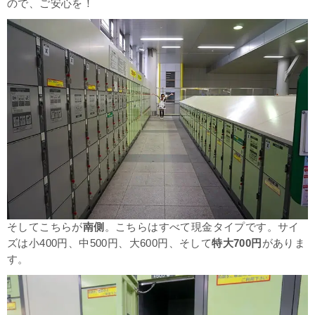
ので、ご安心を！
そしてこちらが
南側
。こちらはすべて現金タイプです。
サイ
ズは小400円、中500円、大600円、そして
特大700円
がありま
す。