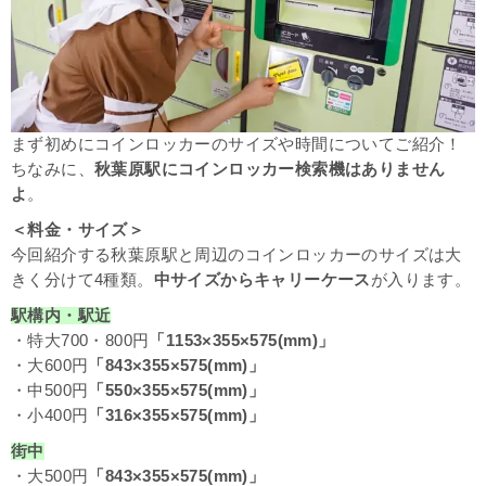
まず初めにコインロッカーのサイズや時間についてご紹介！
ちなみに、
秋葉原駅にコインロッカー検索機はありません
よ
。
＜料金・サイズ＞
今回紹介する秋葉原駅と周辺のコインロッカーのサイズは大
きく分けて4種類。
中サイズからキャリーケース
が入ります。
駅構内・駅近
・特大700・800円
「1153×355×575(mm)」
・大600円
「843×355×575(mm)」
・中500円
「550×355×575(mm)」
・小400円
「316×355×575(mm)」
街中
・大500円
「843×355×575(mm)」