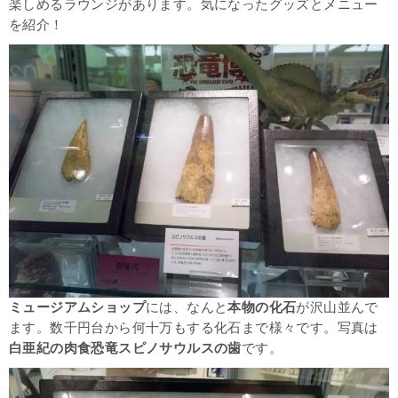
楽しめるラウンジがあります。気になったグッズとメニュー
を紹介！
ミュージアムショップ
には、なんと
本物の化石
が沢山並んで
ます。数千円台から何十万もする化石まで様々です。写真は
白亜紀の肉食恐竜スピノサウルスの歯
です。