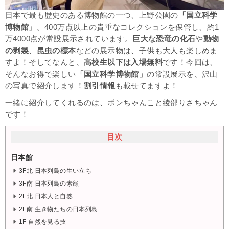
日本で最も歴史のある博物館の一つ、上野公園の
「国立科学
博物館」
。400万点以上の貴重なコレクションを保管し、約1
万4000点が常設展示されています。
巨大な恐竜の化石
や
動物
の剥製
、
昆虫の標本
などの展示物は、子供も大人も楽しめま
すよ！そしてなんと、
高校生以下は入場無料
です！今回は、
そんなお得で楽しい
「国立科学博物館」
の常設展示を、沢山
の写真で紹介します！
割引情報
も載せてますよ！
一緒に紹介してくれるのは、ポンちゃんこと綾部りさちゃん
です！
目次
日本館
3F北 日本列島の生い立ち
3F南 日本列島の素顔
2F北 日本人と自然
2F南 生き物たちの日本列島
1F 自然を見る技