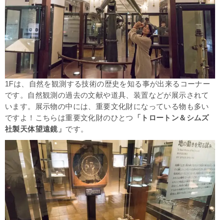
1Fは、自然を観測する技術の歴史を知る事が出来るコーナー
です。自然観測の過去の文献や道具、装置などが展示されて
います。展示物の中には、重要文化財になっている物も多い
ですよ！こちらは重要文化財のひとつ
「トロートン＆シムズ
社製天体望遠鏡」
です。