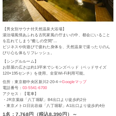
【男女別サウナ付天然温泉大浴場】
湯治場風情あふれる古民家風の佇まいの中、都会にいること
を忘れてしまう“癒しの空間”…
ビジネスや街遊びで疲れた身体を、天然温泉で湯ったりのん
びり心も体もリフレッシュ。
【シングルルーム】
お部屋の広さは約13平米でシモンズベッド（ベッドサイズ
120×195センチ）を使用。全室Wi-Fi利用可能。
住所：東京都中央区新川2-20-4⇒
Googleマップ
電話番号：
03-5541-6700
アクセス：【電車】
・JR京葉線「八丁堀駅」B4出口より徒歩約2分
・東京メトロ日比谷線「八丁堀駅」A1出口より徒歩約4分
1名：7,768円（税込8,390円）～