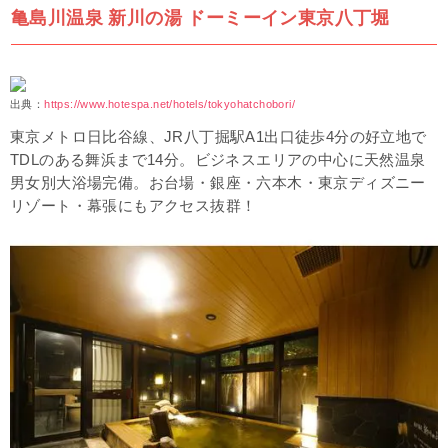
亀島川温泉 新川の湯 ドーミーイン東京八丁堀
出典：
https://www.hotespa.net/hotels/tokyohatchobori/
東京メトロ日比谷線、JR八丁掘駅A1出口徒歩4分の好立地で
TDLのある舞浜まで14分。ビジネスエリアの中心に天然温泉
男女別大浴場完備。お台場・銀座・六本木・東京ディズニー
リゾート・幕張にもアクセス抜群！