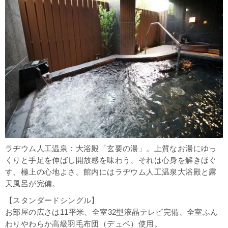
ラヂウム人工温泉：大浴殿「玄要の湯」。上質なお湯にゆっ
くりと手足を伸ばし開放感を味わう、それは心身を解きほぐ
す、極上の心地よさ。館内にはラヂウム人工温泉大浴殿と露
天風呂が完備。
【スタンダードシングル】
お部屋の広さは11平米、全室32型液晶テレビ完備、全室ふん
わりやわらか高級羽毛布団（デュベ）使用。