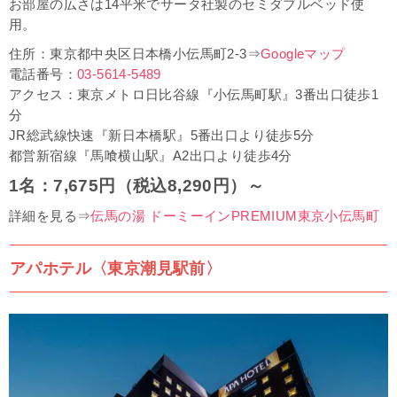
お部屋の広さは14平米でサータ社製のセミダブルベッド使
用。
住所：東京都中央区日本橋小伝馬町2-3⇒
Googleマップ
電話番号：
03-5614-5489
アクセス：東京メトロ日比谷線『小伝馬町駅』3番出口徒歩1
分
JR総武線快速『新日本橋駅』5番出口より徒歩5分
都営新宿線『馬喰横山駅』A2出口より徒歩4分
1名：7,675円（税込8,290円）～
詳細を見る⇒
伝馬の湯 ドーミーインPREMIUM東京小伝馬町
アパホテル〈東京潮見駅前〉