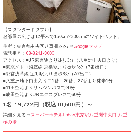
【スタンダードダブル】
お部屋の広さは12平米で150cm×200cmのワイドベッド。
住所：東京都中央区八重洲2-2-7⇒
Googleマップ
電話番号：
03-3241-9000
アクセス：■JR東京駅より徒歩3分（八重洲中央口より）
■東京メトロ銀座線 京橋駅より徒歩3分（7番出口）
■都営浅草線 宝町駅より徒歩6分（A7出口）
■八重洲地下街出入り口1番、26番、27番より徒歩1分
■羽田空港よりリムジンバスで30分
■成田空港よりJRエクスプレスで60分
1名：9,722円（税込10,500円）～
詳細を見る⇒
スーパーホテルLohas東京駅八重洲中央口 八重
桜の湯