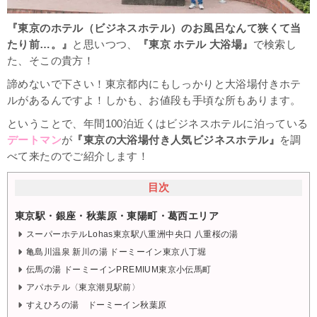
『東京のホテル（ビジネスホテル）のお風呂なんて狭くて当
たり前…。』
と思いつつ、
『東京 ホテル 大浴場』
で検索し
た、そこの貴方！
諦めないで下さい！東京都内にもしっかりと大浴場付きホテ
ルがあるんですよ！しかも、お値段も手頃な所もあります。
ということで、年間100泊近くはビジネスホテルに泊っている
デートマン
が
『東京の大浴場付き人気ビジネスホテル』
を調
べて来たのでご紹介します！
目次
東京駅・銀座・秋葉原・東陽町・葛西エリア
スーパーホテルLohas東京駅八重洲中央口 八重桜の湯
亀島川温泉 新川の湯 ドーミーイン東京八丁堀
伝馬の湯 ドーミーインPREMIUM東京小伝馬町
アパホテル〈東京潮見駅前〉
すえひろの湯 ドーミーイン秋葉原