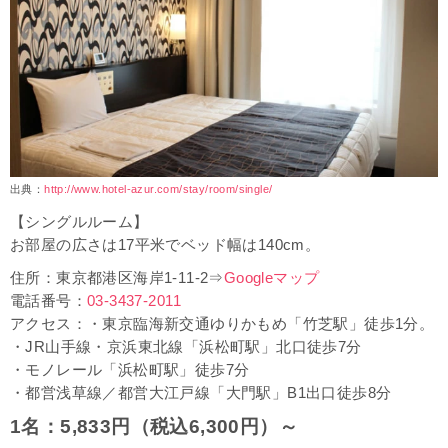
出典：
http://www.hotel-azur.com/stay/room/single/
【シングルルーム】
お部屋の広さは17平米でベッド幅は140cm。
住所：東京都港区海岸1-11-2⇒
Googleマップ
電話番号：
03-3437-2011
アクセス：・東京臨海新交通ゆりかもめ「竹芝駅」徒歩1分。
・JR山手線・京浜東北線「浜松町駅」北口徒歩7分
・モノレール「浜松町駅」徒歩7分
・都営浅草線／都営大江戸線「大門駅」B1出口徒歩8分
1名：5,833円（税込6,300円）～