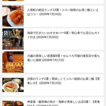
京成立石
青梅市
羽村市
人形町の絶品ランチ13選！コスパ抜群のお昼ご飯といえ
ばココ！
2026年7月24日
あきる野市
奥多摩町
池袋で行きたいおすすめバー9選！初心者でも安心なガイ
伊豆諸島＆小笠原諸
東京郊外エリア
ド付き
2026年7月20日
島
新島
神奈川県
三宅島
┗横浜市
川越の美味しい居酒屋8選！せんべろ可能の激安店や落ち
八丈島
埼玉県
着いた個室
2026年7月17日
父島
千葉県
母島
群馬県
栃木県
その他
汐留のランチ2選｜美味しくてコスパ抜群のお昼ご飯【実
食レポ】
2026年7月13日
神楽坂・飯田橋の魚介・海鮮が美味しいお店3選！【実食
紹介】
2026年7月10日