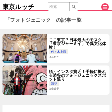
東京ルッチ
「フォトジェニック」の記事一覧
ここ東京？日本最大のモスク
「東京ジャーミイ」で異文化体
験！
代々木上原
けんわた
脱・インスタ貧乏！手軽に撮れ
る渋谷のフォトジェニックスポ
ット巡り
渋谷
白金狐子