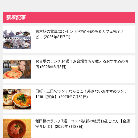
板橋
ア
練馬＆豊島園
赤坂
新着記事
日暮里
自由が丘
本駒込
中目黒＆祐天寺＆学芸
中板橋＆大山
大学
東京駅の電源(コンセント)やWi-Fiのあるカフェ完全ナ
東大前
羽田空港＆周辺エリア
ビ！
2026年8月7日
荒川遊園地前
目黒＆五反田
武蔵小山＆戸越
蒲田
お台場のランチ14選！お台場育ちが教えるおすすめのお
等々力渓谷
店
2026年8月3日
東京東部
多摩
田町・三田でランチならここ！外さないおすすめランチ
浅草＆東京スカイツリ
吉祥寺
12選【実食】
2026年7月31日
ー＆周辺エリア
三鷹＆武蔵境
月島＆豊洲
八王子市
亀有＆柴又
国分寺市
両国
立川市
飯田橋のランチ7選！コスパ抜群の絶品お昼ごはん【全店
葛西
町田市
実食レポ】
2026年7月27日
東大島
多摩市
小村井
稲城市