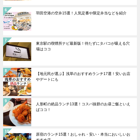
羽田空港の空弁15選！人気定番や限定弁当などを紹介
東京駅の喫煙所ナビ最新版！待たずにタバコが吸える穴
場はココ
【地元民が選ぶ】浅草のおすすめランチ17選！安いお店
やデートにも
人形町の絶品ランチ13選！コスパ抜群のお昼ご飯といえ
ばココ！
原宿のランチ15選！おしゃれ・安い・本当においしいお
すすめ店