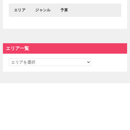
エリア
ジャンル
予算
0円
1円～1,000円
おすすめエリア
グルメ
おでかけ
1,001円～3,000円
3,001円～5,000円
新宿&代々木
居酒屋
東京駅＆丸の内＆大手
観光
渋谷
┗バー
町
┗名所
5,001円～
エリア一覧
吉祥寺
ディナー
秋葉原＆御茶ノ水
┗神社仏閣
池袋
ランチ
浅草＆東京スカイツリ
学ぶ
エ
カフェ
ー＆周辺エリア
┗博物館
スイーツ
遊ぶ
リ
東京都心部
東京西部
ラーメン＆つけ麺
デート
ア
パン
遊園地＆テーマパーク
一
東京駅＆丸の内＆大手
新宿&代々木
焼肉
イベント
町
渋谷
覧
海鮮＆寿司
散歩
銀座＆有楽町
原宿＆表参道＆外苑前
中華料理
お買い物
秋葉原＆御茶ノ水
下北沢
女子会
┗ファッション
新橋＆汐留＆虎ノ門
高円寺＆阿佐ヶ谷＆荻
デリバリー＆テイクア
┗お土産
飯田橋＆神楽坂
窪
ウト
美容＆健康
日本橋＆人形町
三軒茶屋＆池尻大橋
┗アートメイク
神田＆神保町
中野＆中野坂上
お役立ち