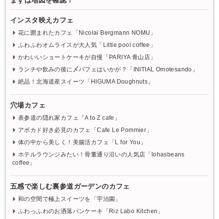
インスタ映えカフェ
花に囲まれたカフェ「Nicolai Bergmann NOMU」
ふわふわオムライスが大人気「Little pool coffee」
かわいいショートケーキが自慢「PARIYA 青山店」
ランチや飲みの後に〆パフェはいかが？「INITIAL Omotesando」
絶品！北海道産スイーツ「HIGUMA Doughnuts」
穴場カフェ
表参道の隠れ家カフェ「A to Z cafe」
アボカド好き必見のカフェ「Cafe Le Pommier」
体の中から美しく！美腸活カフェ「L for You」
ホテルラウンジみたい！骨董通り沿いの人気店「lohasbeans
coffee」
五感で楽しむ裏参道ガーデンのカフェ
和の空間で極上スイーツを「宇治園」
ふわっふわのお洒落パンケーキ「Riz Labo Kitchen」