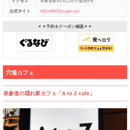
アクセス
表参道駅A2出口から徒歩4分
公式サイト
HIGUMA Doughnuts
▼▼予約＆クーポン確認▼▼
穴場カフェ
表参道の隠れ家カフェ「A to Z cafe」