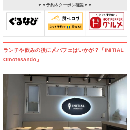
▼▼予約＆クーポン確認▼▼
ランチや飲みの後に〆パフェはいかが？「
INITIAL
Omotesando
」