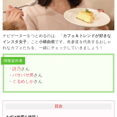
ナビゲーターをつとめるのは、「
カフェ＆トレンドが好きな
インスタ女子
」こと
小林由依
です。表参道を代表するおしゃ
れなカフェたちを、一緒にチェックしていきましょう！
情報提供者
・
詩乃
さん
・
バサバサ男
さん
・
ぐるめしか
さん
目次
まずは地図を確認！