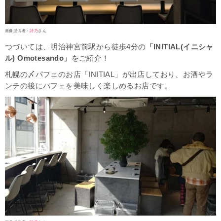
画像提供者：
詩乃
さん
つづいては、明治神宮前駅から徒歩4分の
「INITIAL(イニシャ
ル) Omotesando」
をご紹介！
札幌の〆パフェのお店「INITIAL」が出店しており、お酒やラ
ンチの後にパフェを美味しく楽しめるお店です。