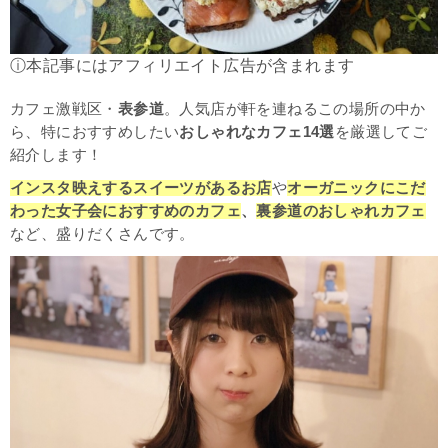
ⓘ本記事にはアフィリエイト広告が含まれます
カフェ激戦区・
表参道
。人気店が軒を連ねるこの場所の中か
ら、特におすすめしたい
おしゃれなカフェ14選
を厳選してご
紹介します！
インスタ映えするスイーツがあるお店
や
オーガニックにこだ
わった女子会におすすめのカフェ
、
裏参道のおしゃれカフェ
など、盛りだくさんです。