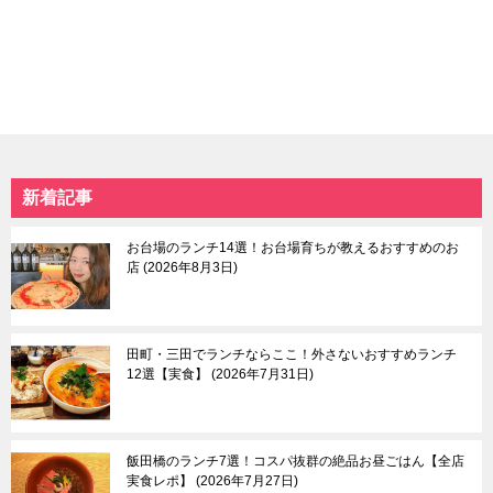
池袋
お台場＆国際展示場
上野＆鶯谷＆日暮里
六本木＆麻布十番＆広
赤羽＆十条
尾
大塚＆巣鴨＆駒込
恵比寿
北千住＆綾瀬
品川＆天王洲
谷中＆根津＆千駄木
東京タワー＆周辺エリ
板橋
ア
練馬＆豊島園
赤坂
新着記事
日暮里
自由が丘
本駒込
中目黒＆祐天寺＆学芸
中板橋＆大山
大学
お台場のランチ14選！お台場育ちが教えるおすすめのお
東大前
羽田空港＆周辺エリア
店
2026年8月3日
荒川遊園地前
目黒＆五反田
武蔵小山＆戸越
蒲田
田町・三田でランチならここ！外さないおすすめランチ
等々力渓谷
12選【実食】
2026年7月31日
東京東部
多摩
飯田橋のランチ7選！コスパ抜群の絶品お昼ごはん【全店
浅草＆東京スカイツリ
吉祥寺
実食レポ】
2026年7月27日
ー＆周辺エリア
三鷹＆武蔵境