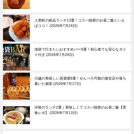
月島＆豊洲
八王子市
亀有＆柴又
国分寺市
両国
立川市
人形町の絶品ランチ13選！コスパ抜群のお昼ご飯といえ
葛西
町田市
ばココ！
2026年7月24日
東大島
多摩市
小村井
稲城市
京成立石
青梅市
羽村市
池袋で行きたいおすすめバー9選！初心者でも安心なガイ
ド付き
2026年7月20日
あきる野市
奥多摩町
川越の美味しい居酒屋8選！せんべろ可能の激安店や落ち
伊豆諸島＆小笠原諸
東京郊外エリア
着いた個室
2026年7月17日
島
新島
神奈川県
三宅島
┗横浜市
汐留のランチ2選｜美味しくてコスパ抜群のお昼ご飯【実
八丈島
埼玉県
食レポ】
2026年7月13日
父島
千葉県
母島
群馬県
栃木県