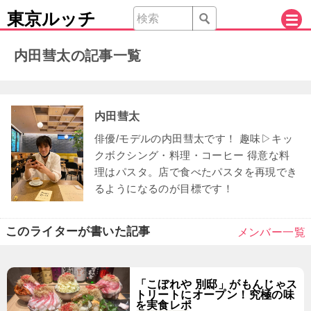
東京ルッチ
内田彗太の記事一覧
内田彗太
俳優/モデルの内田彗太です！ 趣味▷キッ
クボクシング・料理・コーヒー 得意な料
理はパスタ。店で食べたパスタを再現でき
るようになるのが目標です！
このライターが書いた記事
メンバー一覧
「こぼれや 別邸」がもんじゃス
トリートにオープン！究極の味
を実食レポ