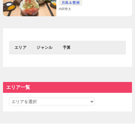
月島＆豊洲
内田彗太
エリア
ジャンル
予算
0円
1円～1,000円
おすすめエリア
グルメ
おでかけ
1,001円～3,000円
3,001円～5,000円
新宿&代々木
居酒屋
東京駅＆丸の内＆大手
観光
渋谷
┗バー
町
┗名所
5,001円～
エリア一覧
吉祥寺
ディナー
秋葉原＆御茶ノ水
┗神社仏閣
池袋
ランチ
浅草＆東京スカイツリ
学ぶ
エ
カフェ
ー＆周辺エリア
┗博物館
スイーツ
遊ぶ
リ
東京都心部
東京西部
ラーメン＆つけ麺
デート
ア
パン
遊園地＆テーマパーク
一
東京駅＆丸の内＆大手
新宿&代々木
焼肉
イベント
町
渋谷
覧
海鮮＆寿司
散歩