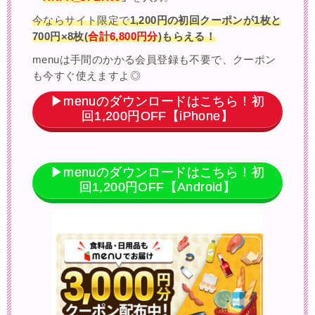
今ならサイト限定で
1,200円の初回クーポンが1枚と
700円×8枚
(
合計6,800円分
)もらえる！
menuは手間のかかる会員登録も不要で、クーポン
も今すぐ使えますよ◎
▶menuのダウンロードはこちら！初
回1,200円OFF【iPhone】
▶menuのダウンロードはこちら！初
回1,200円OFF【Android】