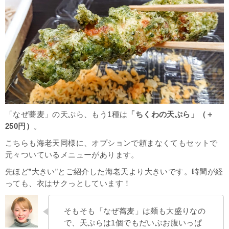
「なぜ蕎麦」の天ぷら、もう1種は
「ちくわの天ぷら」（＋
250円）
。
こちらも海老天同様に、オプションで頼まなくてもセットで
元々ついているメニューがあります。
先ほど”大きい”とご紹介した海老天より大きいです。時間が経
っても、衣はサクっとしています！
そもそも「なぜ蕎麦」は麺も大盛りなの
で、天ぷらは1個でもだいぶお腹いっぱ