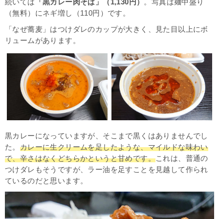
続いては
「黒カレー肉そば」（1,130円）
。写真は麺中盛り
（無料）にネギ増し（110円）です。
「なぜ蕎麦」はつけダレのカップが大きく、見た目以上にボ
リュームがあります。
黒カレーになっていますが、そこまで黒くはありませんでし
た。
カレーに生クリームを足したような、マイルドな味わい
で、辛さはなくどちらかというと甘めです。
これは、普通の
つけダレもそうですが、ラー油を足すことを見越して作られ
ているのだと思います。