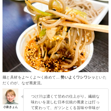
麺と具材をよ〜くよ〜く絡めて…
勢いよくワシワシッ
といた
だくのが、なぜ蕎麦流。
つけ汁は濃くて甘めの仕上がり。繊細な
味わいを楽しむ日本伝統の蕎麦とは打っ
て変わって、ガツンとくる旨味や辛味が