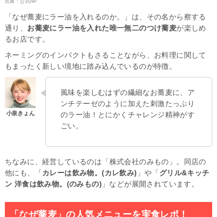
出典：
公式HP
「なぜ蕎麦にラー油を入れるのか。」は、その名から察する
通り、
お蕎麦にラー油を入れた唯一無二のつけ蕎麦
が楽しめ
るお店です。
ネーミングのインパクトもさることながら、お料理に関して
もまったく新しい境地に踏み込んでいるのが特徴。
風味を楽しむはずの繊細なお蕎麦に、ア
ンチテーゼのように加えた刺激たっぷり
のラー油！とにかくチャレンジ精神がす
ごい。
ちなみに、経営しているのは「株式会社のみもの」。同店の
他にも、「
カレーは飲み物。(カレ飲み)
」や「
グリル&キッチ
ン 洋食は飲み物。(のみもの)
」などが展開されています。
「なぜ蕎麦」の人気メニューを実食レポ！