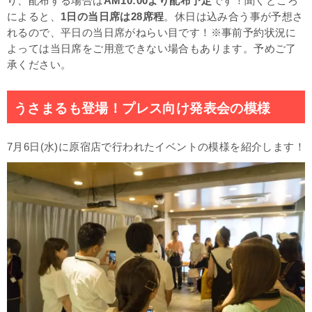
り、配布する場合は
AM10:00より配布予定
です！聞くところ
によると、
1日の当日席は28席程
。休日は込み合う事が予想さ
れるので、平日の当日席がねらい目です！※事前予約状況に
よっては当日席をご用意できない場合もあります。予めご了
承ください。
うさまるも登場！プレス向け発表会の模様
7月6日(水)に原宿店で行われたイベントの模様を紹介します！