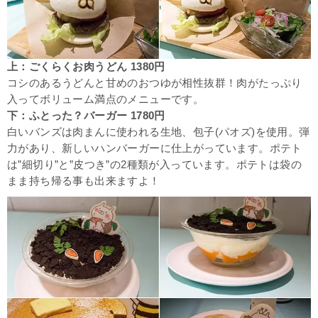
上：ごくらくお肉うどん 1380円
コシのあるうどんと甘めのおつゆが相性抜群！肉がたっぷり
入ってボリューム満点のメニューです。
下：ふとった？バーガー 1780円
白いバンズは肉まんに使われる生地、包子(パオズ)を使用。弾
力があり、新しいハンバーガーに仕上がっています。ポテト
は”細切り”と”皮つき”の2種類が入っています。ポテトは袋の
まま持ち帰る事も出来ますよ！