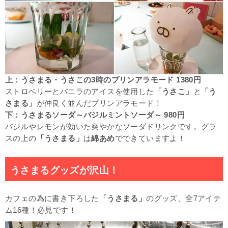
上：うさまる・うさこの3時のプリンアラモード 1380円
ストロベリーとバニラのアイスを使用した
「うさこ」
と
「う
さまる」
が仲良く並んだプリンアラモード！
下：うさまるソーダ～バジルミントソーダ～ 980円
バジルやレモンが効いた爽やかなソーダドリンクです。グラ
スの上の
「うさまる」
は
綿あめ
でできていますよ！
うさまるグッズが沢山！
カフェの為に書き下ろした
「うさまる」
のグッズ、全7アイテ
ム16種！必見です！