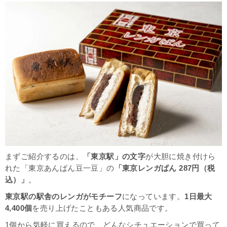
まずご紹介するのは、
「東京駅」の文字
が大胆に焼き付けら
れた「
東京あんぱん豆一豆」の
「東京レンガぱん 287円（税
込）」
。
東京駅の駅舎のレンガがモチーフ
になっています。
1
日最大
4,400個
を売り上げたこともある人気商品です。
1個から気軽に買えるので、どんなシチュエーションで買って