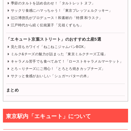
季節のタルトを詰め合わせ！「タルトレット ヌフ」
サックリ食感にハマっちゃう！「東京プレッツェルクッキー」
辻口博啓氏がプロデュース！和素材の「特撰 和ラスク」
江戸時代から続く伝統菓子「元祖くずもち」
「エキュート京葉ストリート」のおすすめ土産5選
見た目もカワイイ「ねこねこジャムパンBOX」
ミルク&チーズの魅力が詰まった「東京ミルクチーズ工場」
キャラメル苦手でも食べてみて！「ローストキャラメルマーケット」
とろ～りチーズにご用心！「とろとろ焼きカップチーズ」
サクッと食感がおいしい「シュガーバターの木」
まとめ
東京駅内「エキュート」について