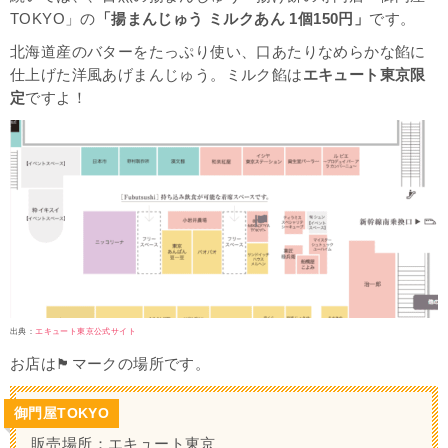
TOKYO
」の
「揚まんじゅう ミルクあん 1個150円」
です。
北海道産のバターをたっぷり使い、口あたりなめらかな餡に
仕上げた洋風あげまんじゅう。ミルク餡は
エキュート東京限
定
ですよ！
出典：
エキュート東京公式サイト
お店は🏴マークの場所です。
御門屋TOKYO
販売場所：エキュート東京