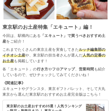
東京駅のお土産特集「エキュート」編！
今回は、駅構内にある
「エキュート」で買うべきおすすめ土
産
をご紹介！
これまでたくさんの東京土産を実食してきた
ルッチ編集部の
イチオシ土産
や、東京駅の担当者さんが選んだ
人気の定番の
お土産
も掲載しています！
各「エキュート」の
行き方
や
フロアマップ
、
営業時間
も紹介
しているので、ぜひチェックしてみてくださいね！
《関連記事》
エキュートやグランスタ、東京ギフトパレット、そして大丸
東京から選んだ東京駅のおすすめお土産完全版はこちら！
東京駅のお土産おすすめ35選！人気ランキング
～限定・新商品まで ｜ 東京ルッチ