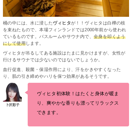
桶の中には、水に浸した
ヴィヒタ
が！！ヴィヒタは白樺の枝
を束ねたもので、本場フィンランドでは2000年前から使われ
ているものです。バスルームやサウナ内で、
全身を叩くよう
にして使用
します。
ヴィヒタが吊るしてある施設はたまに見かけますが、女性が
行けるサウナでは少ないのではないでしょうか。
血行促進、殺菌・保湿作用により、汗をかきやすくなった
り、肌の引き締めやハリを保つ効果があるそうです。
ヴィヒタ初体験！はたくと身体が暖ま
り、爽やかな香りも漂ってリラックス
できます。