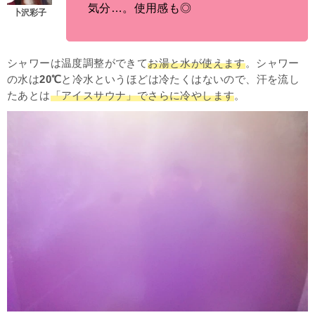
気分…。使用感も◎
シャワーは温度調整ができて
お湯と水が使えます
。シャワー
の水は
20℃
と冷水というほどは冷たくはないので、汗を流し
たあとは
「アイスサウナ」でさらに冷やします
。