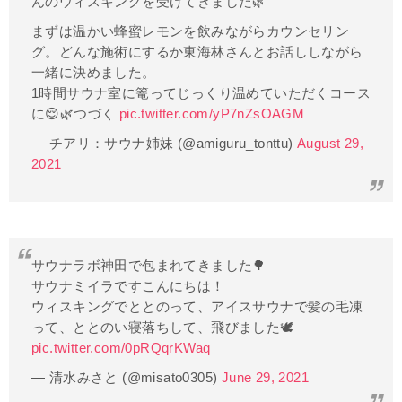
んのウィスキングを受けてきました🌿
まずは温かい蜂蜜レモンを飲みながらカウンセリン
グ。どんな施術にするか東海林さんとお話ししながら
一緒に決めました。
1時間サウナ室に篭ってじっくり温めていただくコース
に😌🌿つづく
pic.twitter.com/yP7nZsOAGM
— チアリ：サウナ姉妹 (@amiguru_tonttu)
August 29,
2021
サウナラボ神田で包まれてきました🌳
サウナミイラですこんにちは！
ウィスキングでととのって、アイスサウナで髪の毛凍
って、ととのい寝落ちして、飛びました🕊
pic.twitter.com/0pRQqrKWaq
— 清水みさと (@misato0305)
June 29, 2021