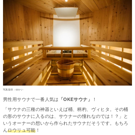
写真提供：ゆかい
男性用サウナで一番人気は
「OKEサウナ」
！
「サウナの三種の神器といえば桶、柄杓、ヴィヒタ。その桶
の形のサウナに入るのは、サウナーの憧れなのでは！？」と
いうオーナーの想いから作られたサウナだそうです。もちろ
ん
ロウリュ可能
！