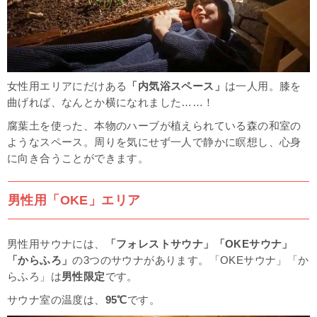
女性用エリアにだけある
「内気浴スペース」
は一人用。膝を
曲げれば、なんとか横になれました……！
腐葉土を使った、本物のハーブが植えられている森の和室の
ようなスペース。
周りを気にせず一人で静かに瞑想し、心身
に向き合うことができます。
男性用「OKE」エリア
男性用サウナには、
「フォレストサウナ」
「OKEサウナ」
「からふろ」
の3つのサウナがあります。「OKEサウナ」「か
らふろ」は
男性限定
です。
サウナ室の温度は、
95℃
です。