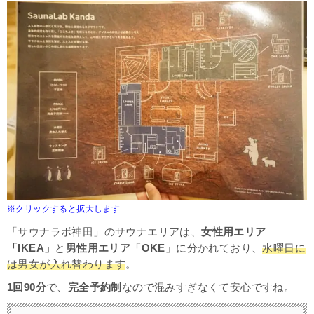
※クリックすると拡大します
「サウナラボ神田」のサウナエリアは、
女性用エリア
「IKEA」
と
男性用エリア「OKE」
に分かれており、
水曜日に
は男女が入れ替わります
。
1回90分
で、
完全予約制
なので混みすぎなくて安心ですね。