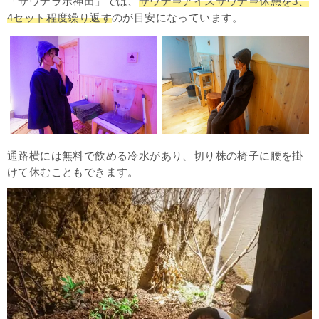
「サウナラボ神田」では、
サウナ⇒アイスサウナ⇒休憩を3、
4セット程度繰り返す
のが目安になっています。
通路横には無料で飲める冷水があり、切り株の椅子に腰を掛
けて休むこともできます。