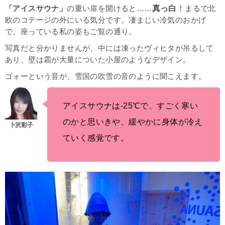
真っ白
！
「アイスサウナ」
の重い扉を開けると……
まるで北
欧のコテージの外にいる気分です。凄まじい冷気のおかげ
で、座っている私の姿もご覧の通り。
写真だと分かりませんが、中には凍ったヴィヒタが吊るして
あり、壁は霜が大量についた小屋のようなデザイン。
ゴォーという音が、雪国の吹雪の音のように聞こえます。
アイスサウナは-25℃で、すごく寒い
のかと思いきや、緩やかに身体が冷え
ていく感覚です。