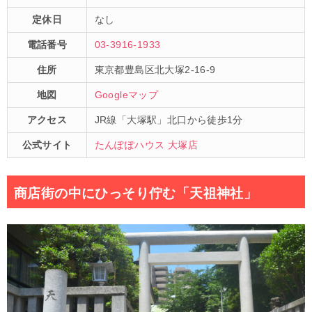
定休日
なし
電話番号
03-3916-1933
住所
東京都豊島区北大塚2-16-9
地図
Googleマップ
アクセス
JR線「大塚駅」北口から徒歩1分
公式サイト
たんぽぽハウス 大塚店
商店街の中にひっそり佇む「天祖神社」