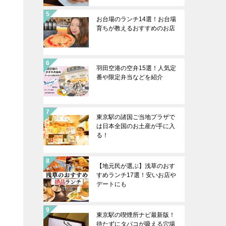
お台場のランチ14選！お台場
育ちが教えるおすすめのお店
羽田空港の空弁15選！人気定
番や限定弁当などを紹介
東京駅の諸国ご当地プラザで
は日本全国のお土産が手に入
る！
【地元民が選ぶ】浅草のおす
すめランチ17選！安いお店や
デートにも
東京駅の喫煙所ナビ最新版！
待たずにタバコが吸える穴場