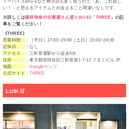
リーバイスBIG-Eなど稀少品も多く揃うので「あ、これ欲し
い！」と思えるアイテムと出会えること間違いなしです。
※詳しくは
碓井玲奈の古着屋さん巡りVol.43「THREE」
の記
事をご覧ください！
《THREE》
営業時間
：［平日］17:00~25:00［土日］15:00~24:00
定休日
：なし
アクセス
：三軒茶屋駅から徒歩5分
住所
：東京都世田谷区三軒茶屋1-7-12 フタミビル 2F
地図
：
Googleマップ
公式サイト
：
THREE
LUIK
🛒