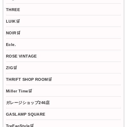
THREE
LUIK🛒
NOIR🛒
Ecle.
ROSE VINTAGE
ZIG🛒
THRIFT SHOP ROOM🛒
Miller Time🛒
ガレージショップ246店
GASLAMP SQUARE
TreFacStyle🛒