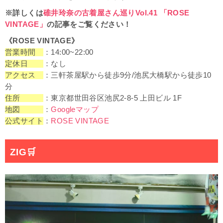
※詳しくは
碓井玲奈の古着屋さん巡りVol.41 「ROSE
VINTAGE」
の記事をご覧ください！
《ROSE VINTAGE》
営業時間
：14:00~22:00
定休日
：なし
アクセス
：三軒茶屋駅から徒歩9分/池尻大橋駅から徒歩10
分
住所
：東京都世田谷区池尻2-8-5 上田ビル 1F
地図
：
Googleマップ
公式サイト
：
ROSE VINTAGE
ZIG
🛒