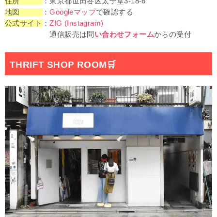
住所
：東京都世田谷区太子堂3-18-6
地図
：
Googleマップ
で確認する
公式サイト
：
ZIG (Instagram)
通信販売は問
い合わせフォーム
からの受付
THRIFT SHOP ROOM
🛒