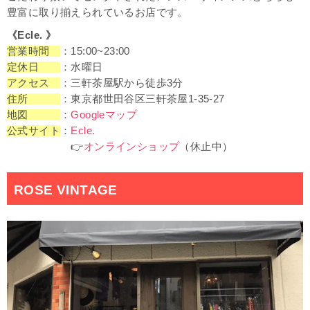
豊富に取り揃えられているお店です。
《Ecle. 》
営業時間
：15:00~23:00
定休日
：水曜日
アクセス
：三軒茶屋駅から徒歩3分
住所
：東京都世田谷区三軒茶屋1-35-27
地図
：
Googleマップ
公式サイト
：
Ecle.
👉
オンラインショップ
（休止中）
ROSE VINTAGE