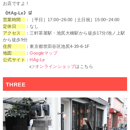
お店ですよ！
《HAg-Le》
🛒
営業時間
：［平日］17:00~26:00［土日祝］15:00~24:00
定休日
：なし
アクセス
：三軒茶屋駅・池尻大橋駅から徒歩17分/池ノ上駅
から徒歩9分
住所
：東京都世田谷区池尻4-39-6-1F
地図
：
Googleマップ
公式サイト
：
HAg-Le
👉
オンラインショップ
はこちら
THREE