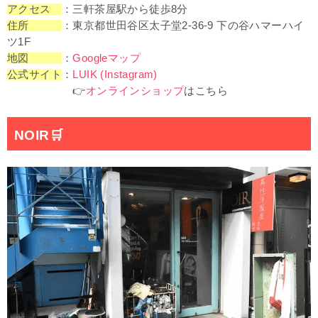
アクセス
：三軒茶屋駅から徒歩8分
住所
：東京都世田谷区太子堂2-36-9 下の谷ハマーハイ
ツ1F
地図
：
Googleマップ
公式サイト
：
LUIK (Instagram)
👉
オンラインショップ
はこちら
NOIR
🛒