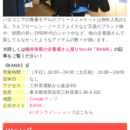
パタゴニアの廃番モデルのフリースジャケットは例年人気の1
点。ラルフローレン・ノースフェイスなど王道のブランド物
や、状態の良い1950年代のシャツやなど、他の古着屋さんで
探してもなかったようなアイテムの数々が揃います。
※詳しくは
碓井玲菜の古着屋さん巡りVol.44「BANK」
の記
事をご覧ください！
《BANK》
🛒
営業時間
：［平日］16:00～24:00［土日祝］ 15:00～24:00
定休日
：なし
アクセス
：三軒茶屋駅から徒歩3分
住所
：東京都世田谷区三軒茶屋1-36-3-102
地図
：
Googleマップ
公式サイト
：
BANK
👉
オンラインショップ
はこちら