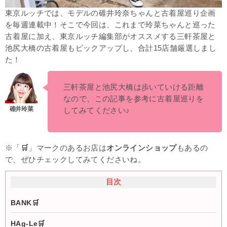
東京ルッチでは、モデルの碓井玲奈ちゃんと古着屋巡り企画
を毎週連載中！
そこで今回は、
これまで
玲菜ちゃんと巡った
古着屋に加え、東京ルッチ編集部がオススメする三軒茶屋と
池尻大橋の古着屋もピックアップし、合計15店舗厳選しまし
た！
三軒茶屋と池尻大橋は歩いていける距離
なので、この記事を参考に古着屋巡りを
してみてください♪
※「
🛒
」マークのあるお店は
オンラインショップ
もあるの
で、ぜひチェックしてみてくださいね。
目次
BANK🛒
HAg-Le🛒