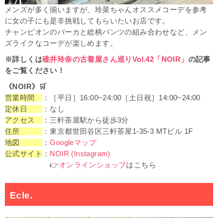
メンズが多く揃いますが、玲菜ちゃんオススメコーデを参考
に女の子にも是非挑戦してもらいたいお店です。
チャンピオンのパーカと総柄パンツの組み合わせなど、メン
ズライクなコーデが楽しめます。
※詳しくは
碓井玲奈の古着屋さん巡りVol.42「NOIR」
の記事
をご覧ください！
《NOIR》
🛒
営業時間
：［平日］16:00~24:00［土日祝］14:00~24:00
定休日
：なし
アクセス
：三軒茶屋駅から徒歩3分
住所
：東京都世田谷区三軒茶屋1-35-3 MTビル 1F
地図
：
Googleマップ
公式サイト
：
NOIR (Instagram)
👉
オンラインショップ
はこちら
Ecle.