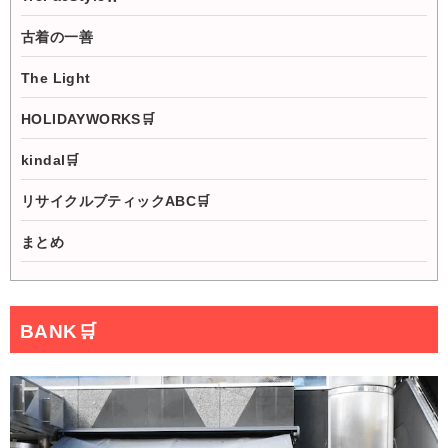
古着の一善
The Light
HOLIDAYWORKS🛒
kindal🛒
リサイクルブティックABC🛒
まとめ
BANK
🛒