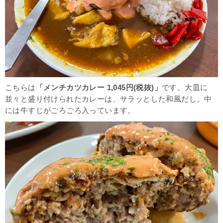
こちらは
「メンチカツカレー 1,045円(税抜)
」
です。大皿に
並々と盛り付けられたカレーは、サラッとした和風だし。中
には牛すじがごろごろ入っています。