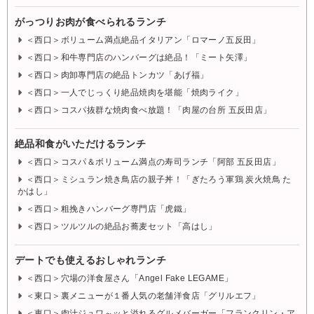
がっつりお肉が食べられるランチ
＜西口＞ボリューム満点絶品イタリアン「ロマーノ五反田」
＜西口＞和牛専門店のハンバーグは絶品！「ミート矢澤」
＜西口＞肉卸專門店の絶品トンカツ「あげ福」
＜西口＞一人でじっくり絶品焼肉を堪能「焼肉ライク」
＜西口＞コスパ抜群な焼肉食べ放題！「肉屋の台所 五反田店」
絶品和食がいただけるランチ
＜西口＞コスパ＆ボリューム満点の寿司ランチ「阿部 五反田店」
＜西口＞ミシュラン焼き鳥店の親子丼！「ぎたろう軍鶏 炭火焼鳥 た
かはし」
＜西口＞粗挽きハンバーグ専門店「虎鐵」
＜西口＞ツルツルの絶品お蕎麦セット「高はし」
デートでも使えるおしゃれランチ
＜西口＞穴場の洋食屋さん「Angel Fake LEGAME」
＜東口＞裏メニューが１番人気の老舗洋食店「グリルエフ」
＜東口＞肉汁ジュワ～ッと溢れるグルメバーガー「フランクリン・ア