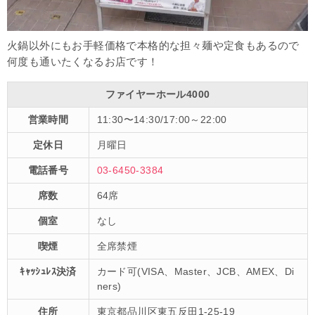
火鍋以外にもお手軽価格で本格的な担々麺や定食もあるので
何度も通いたくなるお店です！
ファイヤーホール4000
営業時間
11:30〜14:30/17:00～22:00
定休日
月曜日
電話番号
03-6450-3384
席数
64席
個室
なし
喫煙
全席禁煙
ｷｬｯｼｭﾚｽ決済
カード可(
VISA、Master、JCB、AMEX、Di
ners
)
住所
東京都品川区東五反田1-25-19