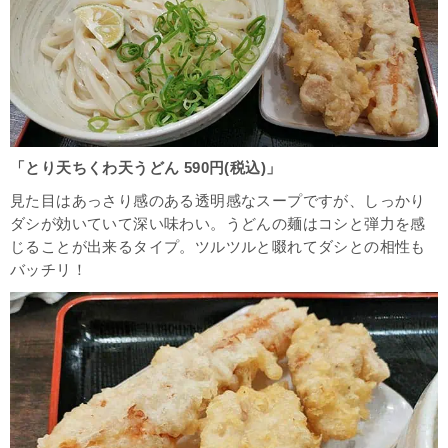
「とり天ちくわ天うどん 590円(税込)」
見た目はあっさり感のある透明感なスープですが、しっかり
ダシが効いていて深い味わい。うどんの麺はコシと弾力を感
じることが出来るタイプ。ツルツルと啜れてダシとの相性も
バッチリ！