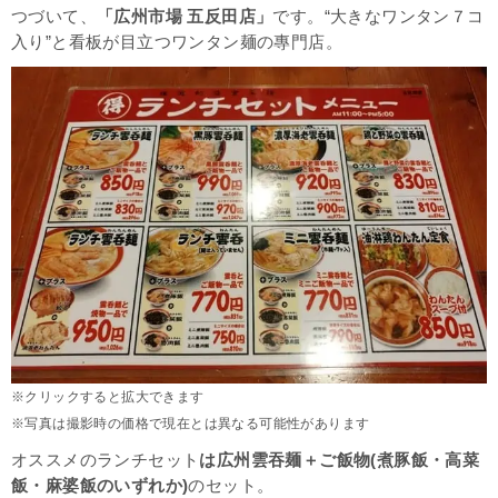
つづいて、
「広州市場 五反田店」
です。“大きなワンタン７コ
入り”と看板が目立つワンタン麺の專門店。
※クリックすると拡大できます
※写真は撮影時の価格で現在とは異なる可能性があります
オススメのランチセット
は広州雲吞麺＋ご飯物(煮豚飯・高菜
飯・麻婆飯のいずれか)
のセット。