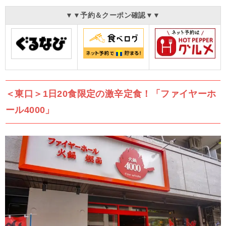
▼▼予約＆クーポン確認▼▼
＜東口＞1日20食限定の激辛定食！「ファイヤーホ
ール4000」