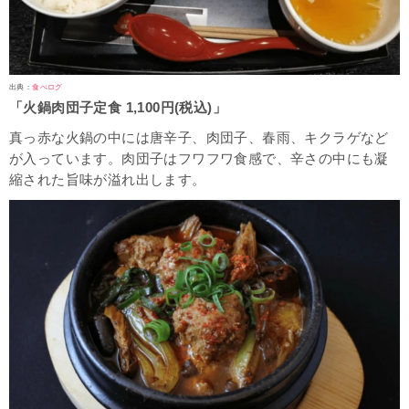
出典：
食べログ
「火鍋肉団子定食 1,100円(税込)」
真っ赤な火鍋の中には唐辛子、肉団子、春雨、キクラゲなど
が入っています。肉団子はフワフワ食感で、辛さの中にも凝
縮された旨味が溢れ出します。