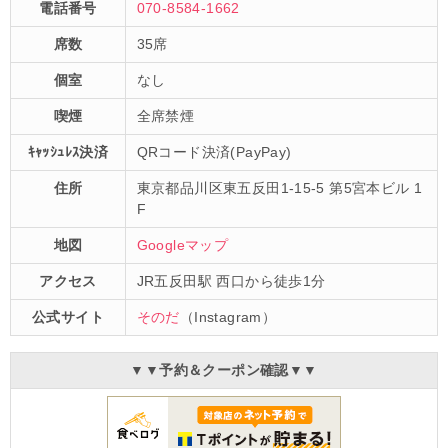
電話番号
070-8584-1662
席数
35席
個室
なし
喫煙
全席禁煙
ｷｬｯｼｭﾚｽ決済
QRコード決済(PayPay)
住所
東京都品川区東五反田1-15-5 第5宮本ビル 1
F
地図
Googleマップ
アクセス
JR五反田駅 西口から徒歩1分
公式サイト
そのだ
（Instagram）
▼▼予約＆クーポン確認▼▼