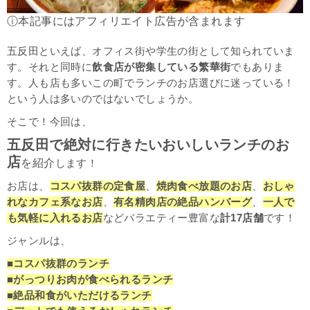
ⓘ本記事にはアフィリエイト広告が含まれます
五反田といえば、オフィス街や学生の街として知られていま
す。それと同時に
飲食店が密集している繁華街
でもありま
す。人も店も多いこの町でランチのお店選びに迷っている！
という人は多いのではないでしょうか。
そこで！今回は、
五反田で絶対に行きたいおいしいランチのお
店
を紹介
します！
お店は、
コスパ抜群の定食屋
、
焼肉食べ放題のお店
、
おしゃ
れなカフェ系なお店
、
有名精肉店の絶品ハンバーグ
、
一人で
も気軽に入れるお店
などバラエティー豊富な
計17店舗
です！
ジャンルは、
■コスパ抜群のランチ
■がっつりお肉が食べられるランチ
■絶品和食がいただけるランチ