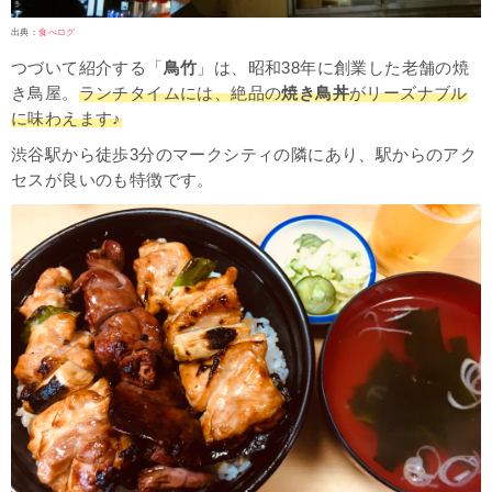
出典：
食べログ
つづいて紹介する「
鳥竹
」は、昭和38年に創業した老舗の焼
き鳥屋。
ランチタイムには、絶品の
焼き鳥丼
がリーズナブル
に味わえます♪
渋谷駅から徒歩3分のマークシティの隣にあり、駅からのアク
セスが良いのも特徴です。