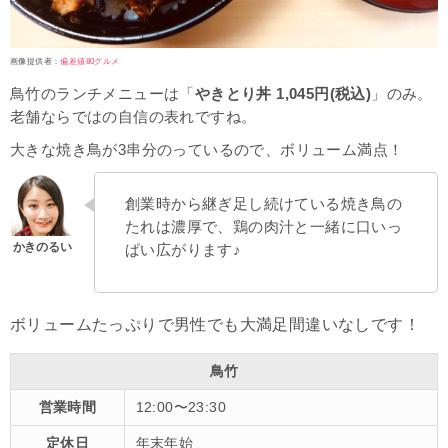
画像提供者：
偏差値80グルメ
鳥竹のランチメニューは「
やきとり丼 1,045円(税込)
」のみ。
老舗ならではの自信の表れですね。
大きな焼き鳥が3串分のっているので、ボリューム満点！
創業時から継ぎ足し続けている焼き鳥の
たれは濃厚で、鶏の肉汁と一緒に口いっ
ぱい広がります♪
ボリュームたっぷりで男性でも大満足間違いなしです！
鳥竹
営業時間
12:00〜23:30
定休日
年末年始