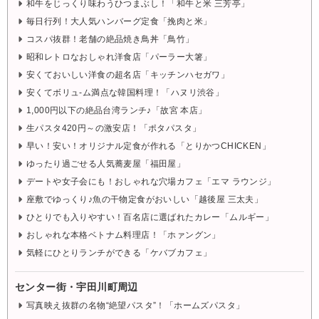
和牛をじっくり味わうひつまぶし！「和牛と米 三芳亭」
毎日行列！大人気ハンバーグ定食「挽肉と米」
コスパ抜群！老舗の絶品焼き鳥丼「鳥竹」
昭和レトロなおしゃれ洋食店「パーラー大箸」
安くておいしい洋食の超名店「キッチンハセガワ」
安くてボリュ-ム満点な韓国料理！「ハヌリ渋谷」
1,000円以下の絶品台湾ランチ♪「故宮 本店」
生パスタ420円～の激安店！「ポタパスタ」
早い！安い！オリジナル定食が作れる「とりかつCHICKEN」
ゆったり過ごせる人気蕎麦屋「福田屋」
デートや女子会にも！おしゃれな穴場カフェ「エマ ラウンジ」
座敷でゆっくり♪魚の干物定食がおいしい「越後屋 三太夫」
ひとりでも入りやすい！百名店に選ばれたカレー「ムルギー」
おしゃれな本格ベトナム料理店！「ホァングン」
気軽にひとりランチができる「ケバブカフェ」
センター街・宇田川町周辺
写真映え抜群の名物“絶望パスタ”！「ホームズパスタ」