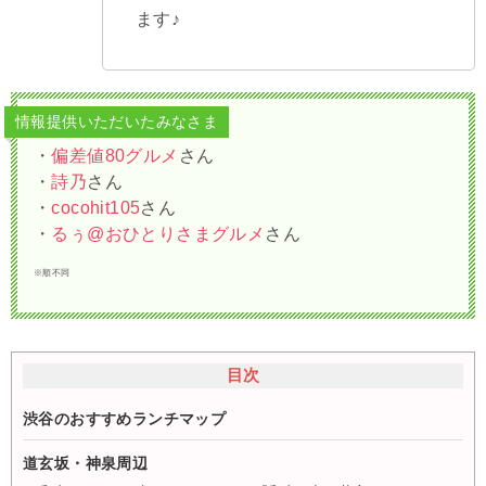
ます♪
情報提供いただいたみなさま
・
偏差値80グルメ
さん
・
詩乃
さん
・
cocohit105
さん
・
るぅ@おひとりさまグルメ
さん
※順不同
目次
渋谷のおすすめランチマップ
道玄坂・神泉周辺