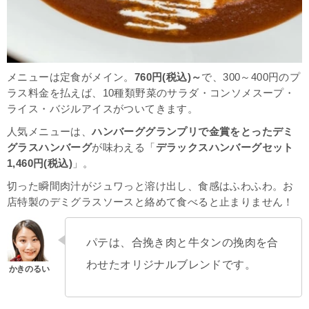
メニューは定食がメイン。
760円(税込)～
で、300～400円のプ
ラス料金を払えば、
10種類野菜のサラダ・コンソメスープ・
ライス・バジルアイスがついてきます。
人気メニューは、
ハンバーググランプリで金賞をとったデミ
グラスハンバーグ
が味わえる「
デラックスハンバーグセット
1,460円(税込)
」。
切った瞬間肉汁がジュワっと溶け出し、食感はふわふわ。お
店特製のデミグラスソースと絡めて食べると止まりません！
パテは、合挽き肉と牛タンの挽肉を合
わせたオリジナルブレンドです。