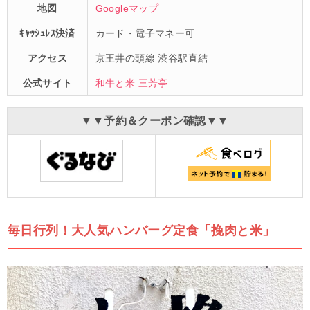
地図
Googleマップ
ｷｬｯｼｭﾚｽ決済
カード・電子マネー可
アクセス
京王井の頭線 渋谷駅直結
公式サイト
和牛と米 三芳亭
▼▼予約＆クーポン確認▼▼
毎日行列！大人気ハンバーグ定食「挽肉と米」