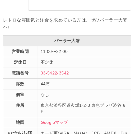
レトロな雰囲気と洋食を求めている方は、ぜひパーラー大箸
へ♪
パーラー大箸
営業時間
11:00〜22:00
定休日
不定休
電話番号
03-5422-3542
席数
44席
個室
なし
住所
東京都渋谷区道玄坂1-2-3 東急プラザ渋谷 6
F
地図
Googleマップ
ｷｬｯｼｭﾚｽ決済
カード可(VISA、Master、JCB、AMEX、Din