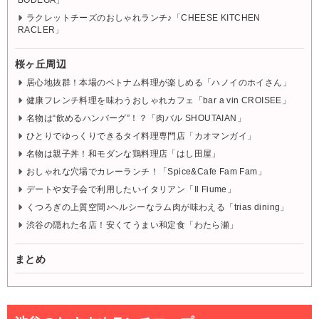
BODEGA」
ラクレットチーズのおしゃれランチ♪「CHEESE KITCHEN
RACLER」
桜ヶ丘周辺
居心地抜群！本場のベトナム料理が楽しめる「ハノイのホイさん」
健康フレンチ料理を味わうおしゃれカフェ「bar a vin CROISEE」
名物は“飲めるハンバーグ”！？「肉バル SHOUTAIAN」
ひとりでゆっくりできるタイ料理専門店「カオマンガイ」
名物は親子丼！和モダンな鶏料理店「はし田屋」
おしゃれな穴場でカレーランチ！「Spice&Cafe Fam Fam」
デートや女子会で利用したいイタリアン「Il Fiume」
くつろぎの上質空間♪ヘルシーなラム肉が味わえる「trias dining」
渋谷の隠れた名店！安くてうまい和定食「わたら瀬」
まとめ