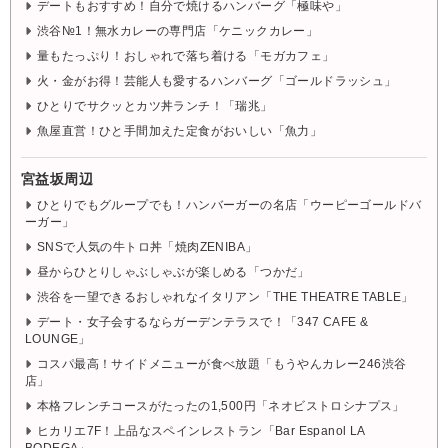
デートもおすすめ！自分で焼けるハンバーグ「極味や」
渋谷№1！無水カレーの専門店「ケニックカレー」
量もたっぷり！おしゃれで落ち着ける「モガカフェ」
火・金がお得！芸能人も愛するハンバーグ「ゴールドラッシュ」
ひとりでサクッとカツ丼ランチ！「瑞兆」
魚屋直営！ひと手間加えた定食がおいしい「魚力」
宮益坂周辺
ひとりでもグループでも！ハンバーガーの名店「ウーピーゴールドバ
ーガー」
SNSで人気の牛トロ丼「焼肉ZENIBA」
昼からひとりしゃぶしゃぶが楽しめる「つかだ」
渋谷を一望できるおしゃれなイタリアン「THE THEATRE TABLE」
デート・女子会するならガーデンテラスで！「347 CAFE &
LOUNGE」
コスパ最高！サイドメニューが食べ放題「もうやんカレー246渋谷
店」
本格フレンチコースがたったの1,500円「ネオビストロシナプス」
ヒカリエ7F！上品なスペインレストラン「Bar Espanol LA