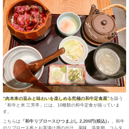
“肉本来の旨みと味わいを楽しめる究極の和牛定食屋”
を謳う
「和牛と米 三芳亭」には、10種類の和牛定食が揃っていま
す。
こちらは
「和牛リブロースひつまぶし 2,200円(税込)」
。
和牛
のリブロース丼とお茶漬け用の出汁、薬味、温泉卵、コムタ