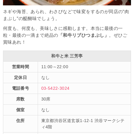
ネギや海苔、あられ、わさびなどで味変をするのが同店の”肉
まぶし”の醍醐味でしょう。
何度も、何度も、美味しさに感動します。本当に最後の一
粒・最後の一滴まで絶品の
「和牛リブひつまぶし」
。ぜひご
賞味あれ！
和牛と米 三芳亭
営業時間
11:00～22:00
定休日
なし
電話番号
03-5422-3024
席数
30席
個室
なし
住所
東京都
渋谷区道玄坂1-12-1
渋谷マークシテ
ィ4階