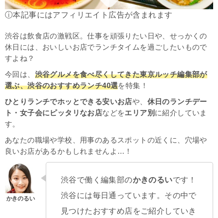
ⓘ本記事にはアフィリエイト広告が含まれます
渋谷は飲食店の激戦区。仕事を頑張りたい日や、せっかくの
休日には、おいしいお店でランチタイムを過ごしたいもので
すよね？
今回は、
渋谷グルメを食べ尽くしてきた東京ルッチ編集部が
選ぶ、渋谷のおすすめランチ40選
を特集！
ひとりランチでホッとできる安いお店
や、
休日のランチデー
ト・女子会にピッタリなお店
などを
エリア別
に紹介していま
す。
あなたの職場や学校、用事のあるスポットの近くに、穴場や
良いお店があるかもしれませんよ…！
渋谷で働く編集部の
かきのるい
です！
渋谷には毎日通っています。その中で
見つけたおすすめ店をご紹介していき