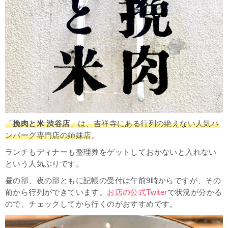
「
挽肉と米 渋谷店
」は、吉祥寺にある行列の絶えない人気ハ
ンバーグ専門店の姉妹店
。
ランチもディナーも整理券をゲットしておかないと入れない
という人気ぶりです。
昼の部、夜の部ともに記帳の受付は午前9時からですが、その
前から行列ができています。
お店の公式Twiter
で状況が分かる
ので、チェックしてから行くのがおすすめです。